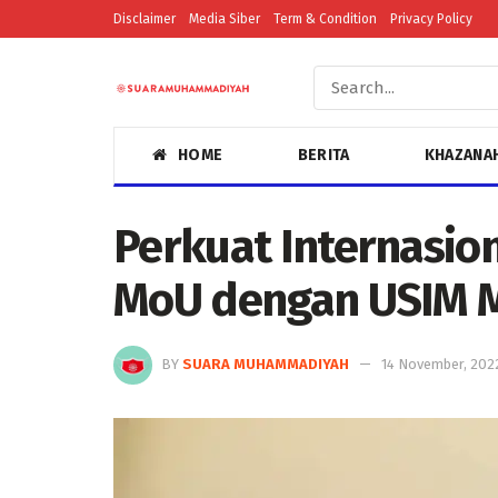
Disclaimer
Media Siber
Term & Condition
Privacy Policy
HOME
BERITA
KHAZANA
Perkuat Internasion
MoU dengan USIM M
BY
SUARA MUHAMMADIYAH
14 November, 202