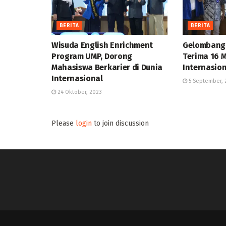
BERITA
BERITA
Wisuda English Enrichment
Gelombang
Program UMP, Dorong
Terima 16 
Mahasiswa Berkarier di Dunia
Internasio
Internasional
5 September, 
24 Oktober, 2023
Please
login
to join discussion