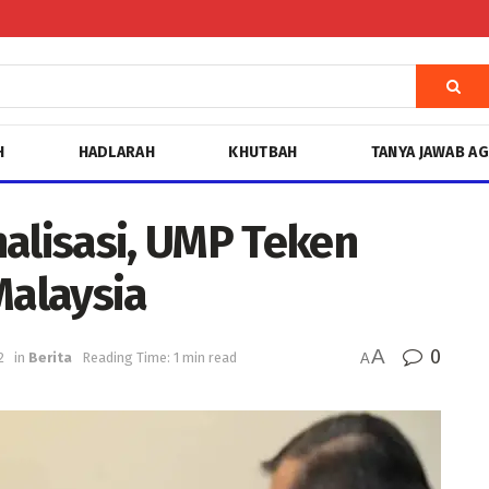
H
HADLARAH
KHUTBAH
TANYA JAWAB A
alisasi, UMP Teken
alaysia
A
0
2
in
Berita
Reading Time: 1 min read
A