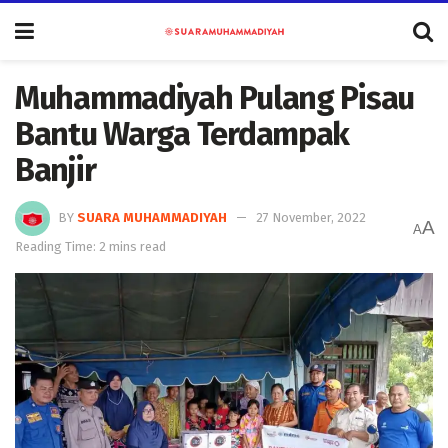
Muhammadiyah Pulang Pisau
Bantu Warga Terdampak
Banjir
BY
SUARA MUHAMMADIYAH
27 November, 2022
A
A
Reading Time: 2 mins read