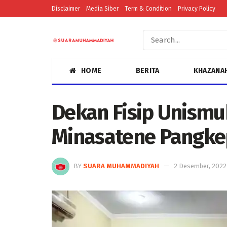
Disclaimer
Media Siber
Term & Condition
Privacy Policy
HOME
BERITA
KHAZANA
Dekan Fisip Unism
Minasatene Pangke
BY
SUARA MUHAMMADIYAH
2 Desember, 2022