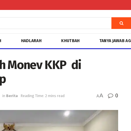
H
HADLARAH
KHUTBAH
TANYA JAWAB A
uh Monev KKP di
p
A
0
in
Berita
Reading Time: 2 mins read
A