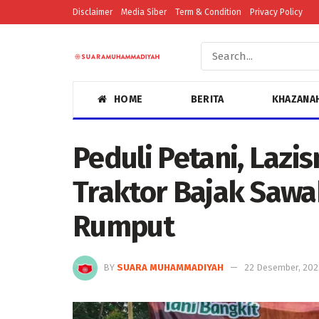
Disclaimer
Media Siber
Term & Condition
Privacy Policy
HOME
BERITA
KHAZANA
Peduli Petani, Laz
Traktor Bajak Sawa
Rumput
BY
SUARA MUHAMMADIYAH
22 Desember, 202