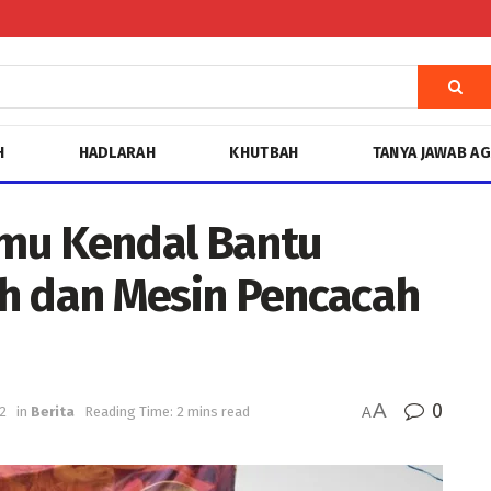
H
HADLARAH
KHUTBAH
TANYA JAWAB A
ismu Kendal Bantu
h dan Mesin Pencacah
A
0
2
in
Berita
Reading Time: 2 mins read
A