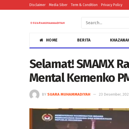
Disclaimer
Media Siber
Term & Condition
Privacy Policy
HOME
BERITA
KHAZANA
Selamat! SMAMX Ra
Mental Kemenko P
BY
SUARA MUHAMMADIYAH
23 Desember, 202