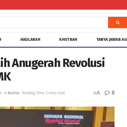
H
HADLARAH
KHUTBAH
TANYA JAWAB A
ih Anugerah Revolusi
MK
A
0
2
in
Berita
Reading Time: 2 mins read
A