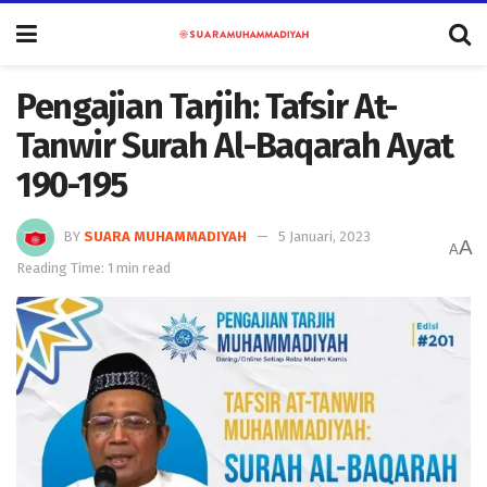
Pengajian Tarjih: Tafsir At-
Tanwir Surah Al-Baqarah Ayat
190-195
BY
SUARA MUHAMMADIYAH
5 Januari, 2023
A
A
Reading Time: 1 min read