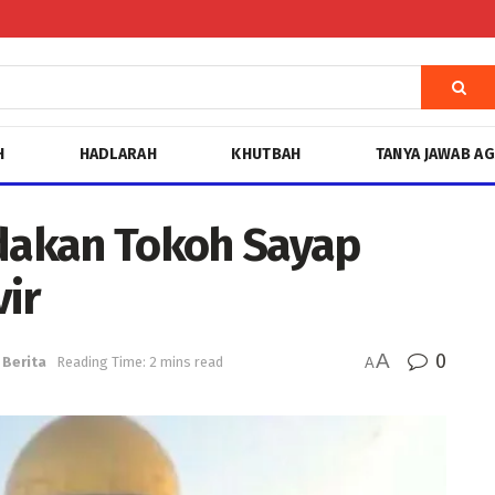
H
HADLARAH
KHUTBAH
TANYA JAWAB A
akan Tokoh Sayap
vir
A
0
Berita
Reading Time: 2 mins read
A