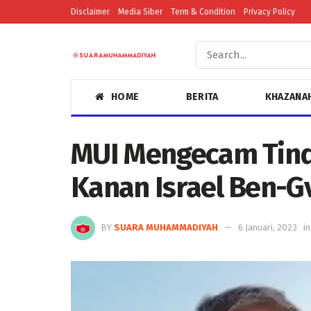
Disclaimer
Media Siber
Term & Condition
Privacy Policy
HOME
BERITA
KHAZANA
MUI Mengecam Tind
Kanan Israel Ben-G
BY
SUARA MUHAMMADIYAH
6 Januari, 2023
in