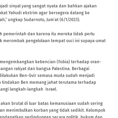
jadi sinyal yang sangat nyata dan bahkan ajakan
akat Yahudi ekstrim agar bersegera datang ke
,” ungkap Sudarnoto, Jum’at (6/1/2023).
h pemerintah dan karena itu mereka tidak perlu
uk merombak pengelolaan tempat suci ini supaya umat
g mengembangkan kebencian (Fobia) terhadap oran-
uangan rakyat dan bangsa Palestina. Berbagai
 dilakukan Ben-Gvir semasa muda sudah menjadi
n tindakan Ben memang jahat terutama terhadap
langi langkah-langkah Israel.
dakan brutal di luar batas kemanusiaan sudah sering
dan menimbulkan korban yang tidak sedikit. Kelompok
endapatkan perlindungan secara politik, hukum dan