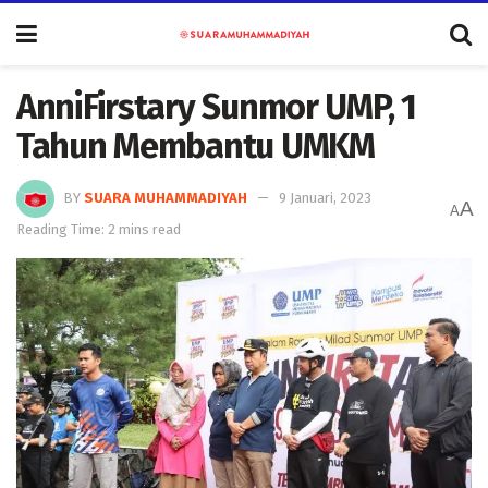
AnniFirstary Sunmor UMP, 1
Tahun Membantu UMKM
BY
SUARA MUHAMMADIYAH
9 Januari, 2023
A
A
Reading Time: 2 mins read