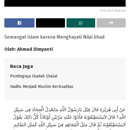
Foto Dok Ilustrasi
Semangat Islam karena Menghayati Nilai Jihad
Oleh: Ahmad Dimyanti
Baca Juga
Pentingnya Ibadah Shalat
Hadits Menjadi Muslim Berkualitas
عَنْ أَبِى هُرَيْرَةَ قَالَ قِيْلَ يَارَسُوْلُ اللّهِ مَايَعْدِلُ الْجِحَادَ فِى سَبِيْلِ
اللّهِ؟ قَالَ لاَيَسْتَطِيْعُوْنَهُ فَأَدُوْا عَلَيْهِ مَرَّتَيْنِ أَوْثَلاَثاً كُلُّ ذَالِكَ يَقُوْلُ
لَايَسْتَطِيْعُوْنَهُ ثُمَّ قَالَ مَثَلُ الْمُجَاهِدِ فِيْ سَبِيْلِ اللّهِ كَمَثَلِ الصَّائِمِ