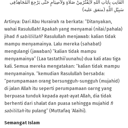
القَانِتِ بِآيَاتِ اللّهِ لاَيَفْتُرُمِنْ صَلَاةٍ وَلاَصِيَامٍ حَتَّى يَرْجِعَ المُجَاهِدُفِى
سَبِيْلِ اللّهِ (متفق عليه)
Artinya: Dari Abu Hurairah ra berkata: “Ditanyakan,
wahai Rasulullah! Apakah yang menyamai (nilai/pahala)
jihad
fi sabillillah
? Rasulullah menjawab: kalian tidak
mampu menyamainya. Lalu mereka (sahabat)
mengulangi (jawaban) “kalian tidak mampu
menyamainya” (Laa tastathii’uunahu) dua kali atau tiga
kali. Semua mereka mengatakan: “kalian tidak mampu
menyamainya. “kemudian Rasulullah bersabda:
“perumpamaan orang bersungguh-sungguh (mujahid)
di jalan Allah itu seperti perumpamaan oarng yang
berpuasa tunduk kepada ayat-ayat Allah, dia tidak
berhenti dari shalat dan puasa sehingga mujahid
fi
sabilillah
itu pulang” (Muttafaq ‘Alaihi).
Semangat Islam