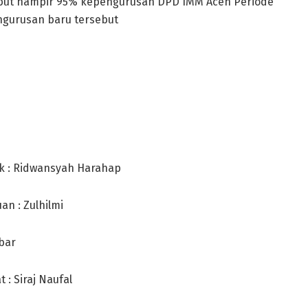
sebut hampir 95% kepengurusan DPD IMM Aceh Periode
ngurusan baru tersebut
ik : Ridwansyah Harahap
n : Zulhilmi
bar
: Siraj Naufal