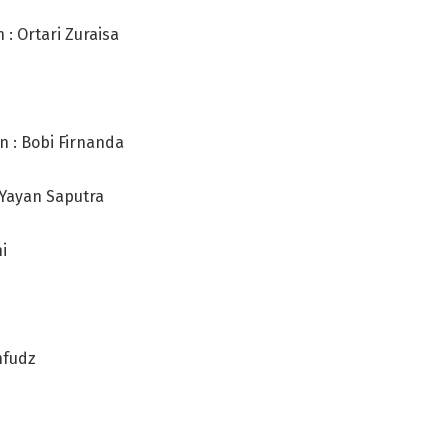
: Ortari Zuraisa
n : Bobi Firnanda
 Yayan Saputra
i
hfudz