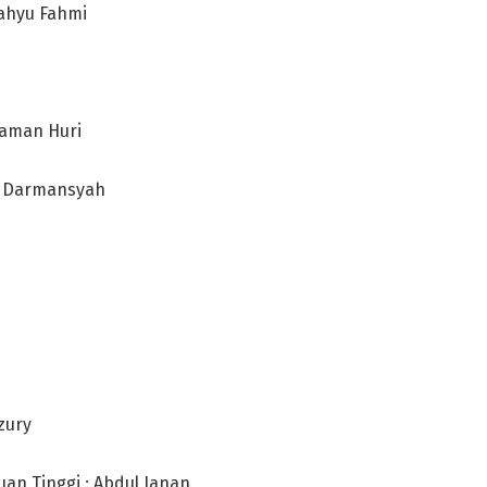
ahyu Fahmi
Daman Huri
di Darmansyah
zury
n Tinggi : Abdul Janan