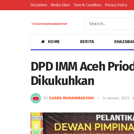
Disclaimer
Media Siber
Term & Condition
Privacy Policy
HOME
BERITA
KHAZANA
DPD IMM Aceh Prio
Dikukuhkan
BY
SUARA MUHAMMADIYAH
14 Januari, 2023
i