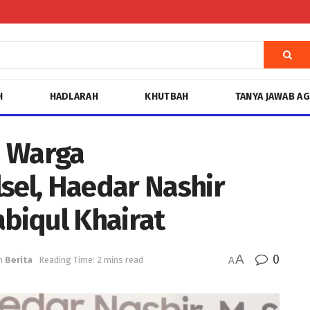
H
HADLARAH
KHUTBAH
TANYA JAWAB A
n Warga
el, Haedar Nashir
abiqul Khairat
A
0
n
Berita
Reading Time: 2 mins read
A