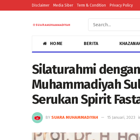
Disclaimer
Media Siber
Term & Condition
Privacy Policy
HOME
BERITA
KHAZANA
Silaturahmi denga
Muhammadiyah Suls
Serukan Spirit Fast
BY
SUARA MUHAMMADIYAH
15 Januari, 2023
i