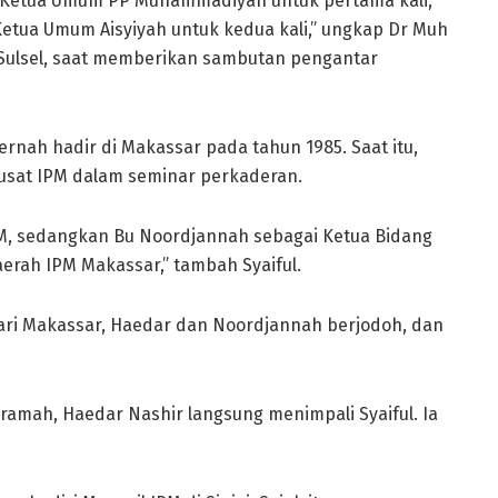
ai Ketua Umum PP Muhammadiyah untuk pertama kali,
Ketua Umum Aisyiyah untuk kedua kali,” ungkap Dr Muh
 Sulsel, saat memberikan sambutan pengantar
ernah hadir di Makassar pada tahun 1985. Saat itu,
usat IPM dalam seminar perkaderan.
IPM, sedangkan Bu Noordjannah sebagai Ketua Bidang
Daerah IPM Makassar,” tambah Syaiful.
 dari Makassar, Haedar dan Noordjannah berjodoh, dan
mah, Haedar Nashir langsung menimpali Syaiful. Ia