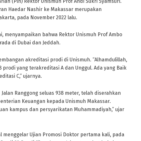
rian (Plh) Rektor Unismuh Prof Andi Sukri Syamsuri.
iran Haedar Nashir ke Makassar merupakan
karta, pada November 2022 lalu.
 ini, menyampaikan bahwa Rektor Unismuh Prof Ambo
erada di Dubai dan Jeddah.
bangan akreditasi prodi di Unismuh. “Alhamdulillah,
18 prodi yang terakreditasi A dan Unggul. Ada yang Baik
ditasi C,” ujarnya.
Jalan Ranggong seluas 938 meter, telah diserahkan
menterian Keuangan kepada Unismuh Makassar.
uan kampus dan persyarikatan Muhammadiyah,” ujar
menggelar Ujian Promosi Doktor pertama kali, pada