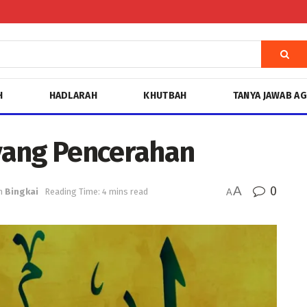
H
HADLARAH
KHUTBAH
TANYA JAWAB A
 yang Pencerahan
A
0
n
Bingkai
Reading Time: 4 mins read
A