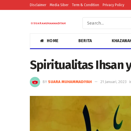
Disclaimer
Media Siber
Term & Condition
Privacy Policy
HOME
BERITA
KHAZANA
Spiritualitas Ihsan
BY
SUARA MUHAMMADIYAH
21 Januari, 2023
i