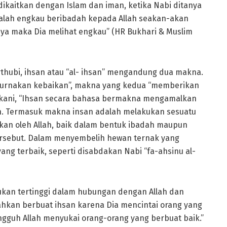
ikaitkan dengan Islam dan iman, ketika Nabi ditanya
 adalah engkau beribadah kepada Allah seakan-akan
nya maka Dia melihat engkau” (HR Bukhari & Muslim
hubi, ihsan atau “al- ihsan” mengandung dua makna.
urnakan kebaikan”, makna yang kedua “memberikan
ukani, “Ihsan secara bahasa bermakna mengamalkan
ah. Termasuk makna insan adalah melakukan sesuatu
bkan oleh Allah, baik dalam bentuk ibadah maupun
ersebut. Dalam menyembelih hewan ternak yang
ang terbaik, seperti disabdakan Nabi “fa-ahsinu al-
ukan tertinggi dalam hubungan dengan Allah dan
hkan berbuat ihsan karena Dia mencintai orang yang
ngguh Allah menyukai orang-orang yang berbuat baik.”