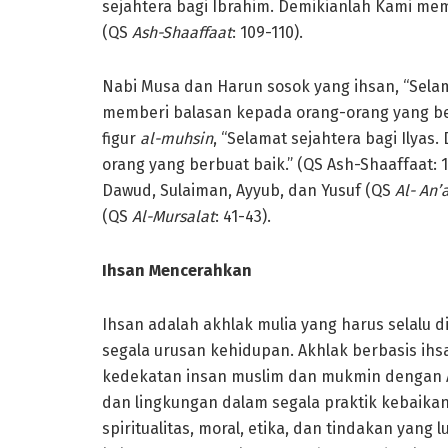
sejahtera bagi Ibrahim. Demikianlah Kami me
(QS
Ash-Shaaffaat
: 109-110).
Nabi Musa dan Harun sosok yang ihsan, “Sela
memberi balasan kepada orang-orang yang be
figur
al-mu
hsin
, “Selamat sejahtera bagi Ilya
orang yang berbuat baik.” (QS Ash-Shaaffaat: 1
Dawud, Sulaiman, Ayyub, dan Yusuf (QS
Al- An
(QS
Al-Mursalat
: 41-43).
Ihsan Mencerahkan
Ihsan adalah akhlak mulia yang harus selalu 
segala urusan kehidupan. Akhlak berbasis ih
kedekatan insan muslim dan mukmin dengan A
dan lingkungan dalam segala praktik kebaikan
spiritualitas, moral, etika, dan tindakan yan