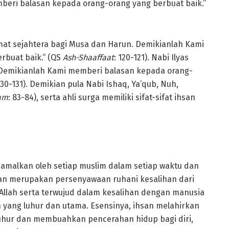
mberi balasan kepada orang-orang yang berbuat baik.”
mat sejahtera bagi Musa dan Harun. Demikianlah Kami
rbuat baik.“ (QS
Ash-Shaaffaat
: 120-121). Nabi Ilyas
s. Demikianlah Kami memberi balasan kepada orang-
30-131). Demikian pula Nabi Ishaq, Ya’qub, Nuh,
’am
: 83-84), serta ahli surga memiliki sifat-sifat ihsan
diamalkan oleh setiap muslim dalam setiap waktu dan
san merupakan persenyawaan ruhani kesalihan dari
llah serta terwujud dalam kesalihan dengan manusia
 yang luhur dan utama. Esensinya, ihsan melahirkan
g luhur dan membuahkan pencerahan hidup bagi diri,