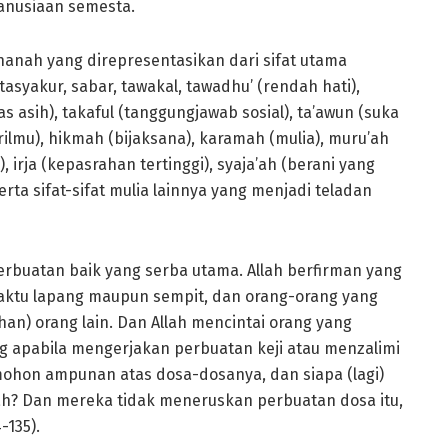
anusiaan semesta.
thanah yang direpresentasikan dari sifat utama
 tasyakur, sabar, tawakal, tawadhu’ (rendah hati),
s asih), takaful (tanggungjawab sosial), ta’awun (suka
ilmu), hikmah (bijaksana), karamah (mulia), muru’ah
), irja (kepasrahan tertinggi), syaja’ah (berani yang
rta sifat-sifat mulia lainnya yang menjadi teladan
erbuatan baik yang serba utama. Allah berfirman yang
i waktu lapang maupun sempit, dan orang-orang yang
) orang lain. Dan Allah mencintai orang yang
g apabila mengerjakan perbuatan keji atau menzalimi
memohon ampunan atas dosa-dosanya, dan siapa (lagi)
ah? Dan mereka tidak meneruskan perbuatan dosa itu,
4-135).