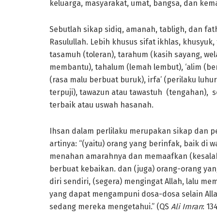
keluarga, masyarakat, umat, bangsa, dan kem
Sebutlah sikap sidiq, amanah, tabligh, dan fa
Rasulullah. Lebih khusus sifat ikhlas, khusyuk,
tasamuh (toleran), tarahum (kasih sayang, wela
membantu), tahalum (lemah lembut), ‘alim (ber
(rasa malu berbuat buruk), irfa’ (perilaku luhur
terpuji), tawazun atau tawastuh (tengahan), se
terbaik atau uswah hasanah.
Ihsan dalam perlilaku merupakan sikap dan p
artinya: “(yaitu) orang yang berinfak, baik d
menahan amarahnya dan memaafkan (kesalahan
berbuat kebaikan. dan (juga) orang-orang yan
diri sendiri, (segera) mengingat Allah, lalu 
yang dapat mengampuni dosa-dosa selain All
sedang mereka mengetahui.” (QS
Ali Imran
: 13