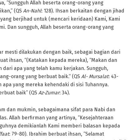
qwa, “Sungguh Allah beserta orang-orang yang
ikan,” (QS
An-Nahl
: 128). Ihsan berkaitan dengan jihad
g yang berjihad untuk (mencari keridaan) Kami, Kami
mi. Dan sungguh, Allah beserta orang-orang yang
mesti dilakukan dengan baik, sebagai bagian dari
buat ihsan, “(Katakan kepada mereka), “Makan dan
 dari apa yang telah kamu kerjakan. Sungguh,
ang-orang yang berbuat baik.“ (QS
Al- Mursalat
: 43-
eh apa yang mereka kehendaki di sisi Tuhannya.
erbuat baik” (QS
Az-Zumar
: 34).
lam dan mukmin, sebagaimana sifat para Nabi dan
las. Allah berfirman yang artinya, “Kesejahteraan
ngguhnya demikianlah Kami memberi balasan kepada
faat
: 79-80). Ibrahim berbuat ihsan, “Selamat