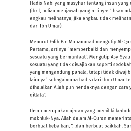
Hadis Nabi yang masyhur tentang ihsan yang d
Jibril, beliau menjawab yang artinya: “Ihsan
engkau melihatnya, jika engkau tidak melihat
dari Ibn Umar).
Menurut Falih Bin Muhammad mengutip Al-Qurt
Pertama, artinya “memperbaiki dan menyemp
sesuatu yang bermanfaat”. Mengutip Asy-Sya
sesuatu yang tidak diwajibkan seperti sedek
yang mengandung pahala, tetapi tidak diwaji
lainnya” sebagaimana hadis dari Ibnu Umar t
dihalalkan Allah pun hendaknya dengan cara y
qitlata”.
Ihsan merupakan ajaran yang memiliki kedud
makhluk-Nya. Allah dalam Al-Quran memerinta
berbuat kebaikan, “…dan berbuat baikkah. Su