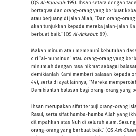
(QS
Al-Baqarah
: 195). Ihsan setara dengan ta
bertaqwa dan orang-orang yang berbuat keba
atau berjuang di jalan Allah, “Dan orang-oran
akan tunjukkan kepada mereka jalan-jalan Ka
berbuat baik.” (QS
Al-Ankabut
: 69).
Makan minum atau memenuni kebutuhan dasar 
ciri “al-muhsinun” atau orang-orang yang ber
minumlah dengan rasa nikmat sebagai balasan
demikianlah Kami memberi balasan kepada or
44), serta di ayat lainnya, “Mereka memperol
Demikianlah balasan bagi orang-orang yang b
Ihsan merupakan sifat terpuji orang-orang Is
Rasul, serta sifat hamba-hamba Allah yang ikh
dilimpahkan atas Nuh di seluruh alam. Sesu
orang-orang yang berbuat baik.” (QS
Ash-Shaaf