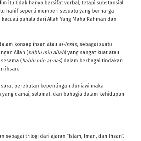
itu tidak hanya bersifat verbal, tetapi substansial
atu hanif seperti memberi sesuatu yang berharga
 kecuali pahala dari Allah Yang Maha Rahman dan
 dalam konsep ihsan atau
al-ihsan
, sebagai suatu
ngan Allah (
hablu
min
A
llah
) yang sangat kuat atau
 sesama (
hablu min al-nas
) dalam berbagai tindakan
an ihsan.
 sarat perebutan kepentingan duniawi maka
an yang damai, selamat, dan bahagia dalam kehidupan
 sebagai trilogi dari ajaran “Islam, Iman, dan Ihsan”.