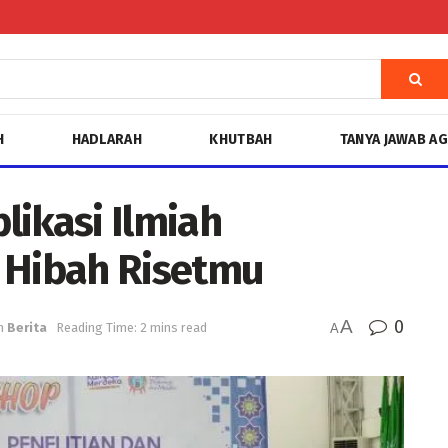
H
HADLARAH
KHUTBAH
TANYA JAWAB A
likasi Ilmiah
 Hibah Risetmu
A
0
n
Berita
Reading Time: 2 mins read
A