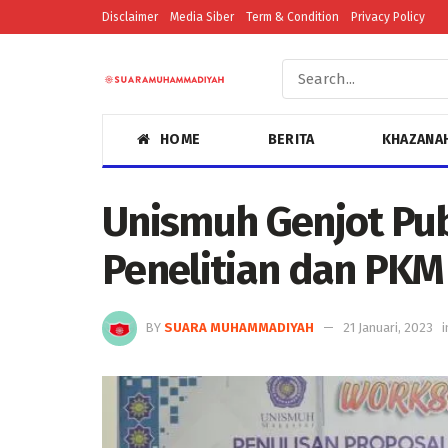
Disclaimer
Media Siber
Term & Condition
Privacy Policy
HOME
BERITA
KHAZANA
Unismuh Genjot Pub
Penelitian dan PKM
BY
SUARA MUHAMMADIYAH
21 Januari, 2023
i