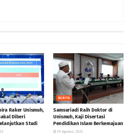
BERITA
ira Raker Unismuh,
Samsuriadi Raih Doktor di
akal Diberi
Unismuh, Kaji Disertasi
elanjutkan Studi
Pendidikan Islam Berkemajuan
23
29 Agustus, 2023