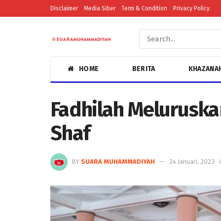
Disclaimer
Media Siber
Term & Condition
Privacy Policy
HOME
BERITA
KHAZANA
Fadhilah Melurusk
Shaf
BY
SUARA MUHAMMADIYAH
24 Januari, 2023