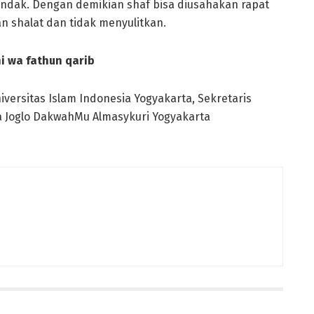
undak. Dengan demikian shaf bisa diusahakan rapat
 shalat dan tidak menyulitkan.
i wa fathun qarib
iversitas Islam Indonesia Yogyakarta, Sekretaris
a Joglo DakwahMu Almasykuri Yogyakarta