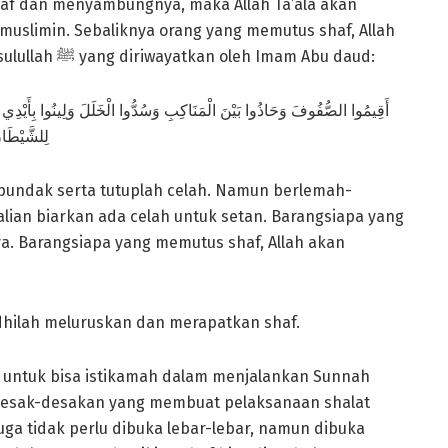
haf dan menyambungnya, maka Allah Ta’ala akan
limin. Sebaliknya orang yang memutus shaf, Allah
akan memutuskannya. Sebagaimana hadis Rasulullah ﷺ yang diriwayatkan oleh Imam Abu daud:
أَقِيمُوا الصُّفُوفَ وَحَاذُوا بَيْنَ الْمَنَاكِبِ وَسُدُّوا الْخَلَلَ وَلِينُوا بِأَيْدِي إ
لِلشَّيْطَان
-pundak serta tutuplah celah. Namun berlemah-
lian biarkan ada celah untuk setan. Barangsiapa yang
 Barangsiapa yang memutus shaf, Allah akan
dhilah meluruskan dan merapatkan shaf.
ta untuk bisa istikamah dalam menjalankan Sunnah
rdesak-desakan yang membuat pelaksanaan shalat
ga tidak perlu dibuka lebar-lebar, namun dibuka