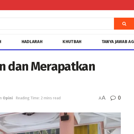
H
HADLARAH
KHUTBAH
TANYA JAWAB A
an dan Merapatkan
A
0
in
Opini
Reading Time: 2 mins read
A