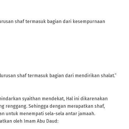
elurusan shaf termasuk bagian dari kesempurnaan
elurusan shaf termasuk bagian dari mendirikan shalat.”
indarkan syaithan mendekat, Hal ini dikarenakan
ang renggang. Sehingga dengan merapatkan shaf,
n untuk menempati sela-sela antar jamaah.
lullah ﷺ yang diriwayatkan oleh Imam Abu Daud: