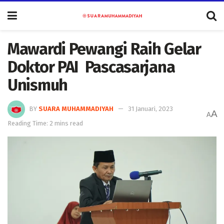
Mawardi Pewangi Raih Gelar
Doktor PAI Pascasarjana
Unismuh
BY
SUARA MUHAMMADIYAH
31 Januari, 2023
A
A
Reading Time: 2 mins read