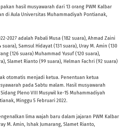
upakan hasil musyawarah dari 13 orang PWM Kalbar
han di Aula Universitas Muhammadiyah Pontianak,
-2027 adalah Pabali Musa (182 suara), Ahmad Zaini
4 suara), Samsul Hidayat (131 suara), Uray M. Amin (130
rang (126 suara) Muhammad Yusuf (120 suara),
a), Slamet Rianto (99 suara), Helman Fachri (92 suara)
dak otomatis menjadi ketua. Penentuan ketua
musyawarah pada Sabtu malam. Hasil musyawarah
idang Pleno VIII Musywil ke-15 Muhammadiyah
ianak, Minggu 5 Februari 2022.
ngenalkan lima wajah baru dalam jajaran PWM Kalbar
ay M. Amin, Ishak Jumarang, Slamet Rianto,