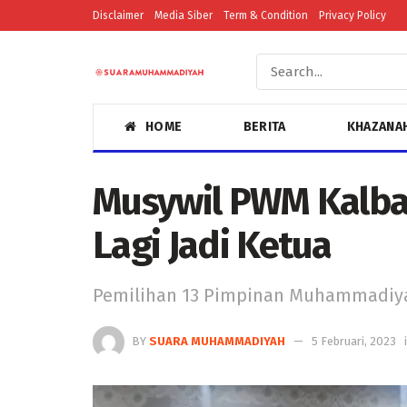
Disclaimer
Media Siber
Term & Condition
Privacy Policy
HOME
BERITA
KHAZANA
Musywil PWM Kalbar
Lagi Jadi Ketua
Pemilihan 13 Pimpinan Muhammadiyah
BY
SUARA MUHAMMADIYAH
5 Februari, 2023