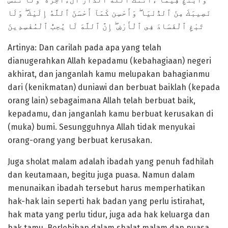
نَصِيبَكَ مِنَ ٱلدُّنْيَا ۖ وَأَحْسِن كَمَآ أَحْسَنَ ٱللَّهُ إِلَيْكَ ۖ وَلَا
تَبْغِ ٱلْفَسَادَ فِى ٱلْأَرْضِ ۖ إِنَّ ٱللَّهَ لَا يُحِبُّ ٱلْمُفْسِدِينَ
Artinya: Dan carilah pada apa yang telah
dianugerahkan Allah kepadamu (kebahagiaan) negeri
akhirat, dan janganlah kamu melupakan bahagianmu
dari (kenikmatan) duniawi dan berbuat baiklah (kepada
orang lain) sebagaimana Allah telah berbuat baik,
kepadamu, dan janganlah kamu berbuat kerusakan di
(muka) bumi. Sesungguhnya Allah tidak menyukai
orang-orang yang berbuat kerusakan.
Juga sholat malam adalah ibadah yang penuh fadhilah
dan keutamaan, begitu juga puasa. Namun dalam
menunaikan ibadah tersebut harus memperhatikan
hak-hak lain seperti hak badan yang perlu istirahat,
hak mata yang perlu tidur, juga ada hak keluarga dan
hak tamu. Berlebihan dalam shalat malam dan puasa