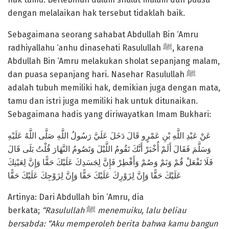
dengan melalaikan hak tersebut tidaklah baik.
Sebagaimana seorang sahabat Abdullah Bin ‘Amru
radhiyallahu ‘anhu dinasehati Rasulullah ﷺ, karena
Abdullah Bin ‘Amru melakukan sholat sepanjang malam,
dan puasa sepanjang hari. Nasehar Rasulullah ﷺ
adalah tubuh memiliki hak, demikian juga dengan mata,
tamu dan istri juga memiliki hak untuk ditunaikan.
Sebagaimana hadis yang diriwayatkan Imam Bukhari:
عَنْ عَبْدِ اللَّهِ بْنِ عَمْرٍو قَالَ دَخَلَ عَلَيَّ رَسُولُ اللَّهِ صَلَّى اللَّهُ عَلَيْهِ
وَسَلَّمَ فَقَالَ أَلَمْ أُخْبَرْ أَنَّكَ تَقُومُ اللَّيْلَ وَتَصُومُ النَّهَارَ قُلْتُ بَلَى قَالَ
فَلَا تَفْعَلْ قُمْ وَنَمْ وَصُمْ وَأَفْطِرْ فَإِنَّ لِجَسَدِكَ عَلَيْكَ حَقًّا وَإِنَّ لِعَيْنِكَ
عَلَيْكَ حَقًّا وَإِنَّ لِزَوْرِكَ عَلَيْكَ حَقًّا وَإِنَّ لِزَوْجِكَ عَلَيْكَ حَقًّا
Artinya: Dari Abdullah bin ‘Amru, dia
berkata;
“Rasulullah
ﷺ
menemuiku, lalu beliau
bersabda: “Aku memperoleh berita bahwa kamu bangun