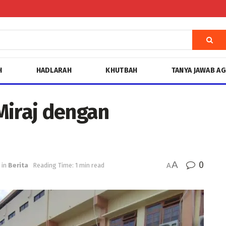
H
HADLARAH
KHUTBAH
TANYA JAWAB A
Miraj dengan
A
0
in
Berita
Reading Time: 1 min read
A