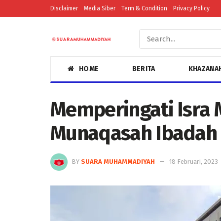
Disclaimer
Media Siber
Term & Condition
Privacy Policy
HOME
BERITA
KHAZANA
Memperingati Isra 
Munaqasah Ibadah
BY
SUARA MUHAMMADIYAH
18 Februari, 2023