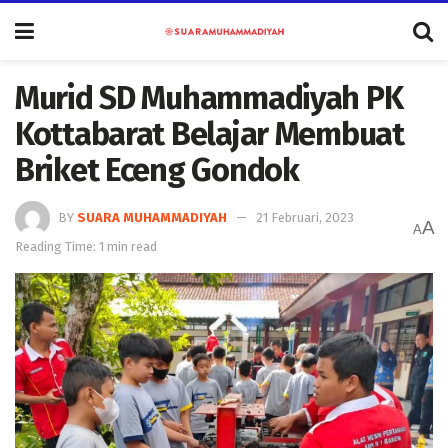
Murid SD Muhammadiyah PK
Kottabarat Belajar Membuat
Briket Eceng Gondok
BY
SUARA MUHAMMADIYAH
21 Februari, 2023
A
A
Reading Time: 1 min read