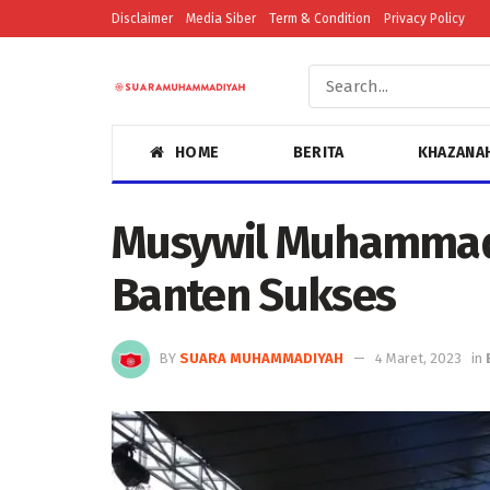
Disclaimer
Media Siber
Term & Condition
Privacy Policy
HOME
BERITA
KHAZANA
Musywil Muhammadi
Banten Sukses
BY
SUARA MUHAMMADIYAH
4 Maret, 2023
in