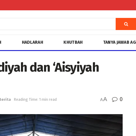
H
HADLARAH
KHUTBAH
TANYA JAWAB A
yah dan ‘Aisyiyah
A
0
Berita
Reading Time: 1 min read
A