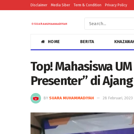
Disclaimer
Media Siber
Term & Condition
Privacy Policy
HOME
BERITA
KHAZANA
Top! Mahasiswa UM
Presenter” di Ajang
BY
SUARA MUHAMMADIYAH
28 Februari, 2023