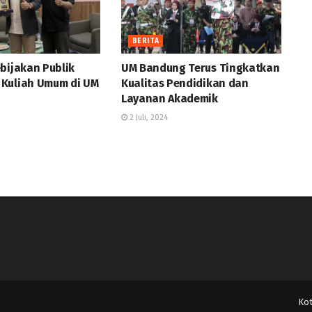
BERITA
bijakan Publik
UM Bandung Terus Tingkatkan
Kuliah Umum di UM
Kualitas Pendidikan dan
Layanan Akademik
2 Juli, 2024
Ko