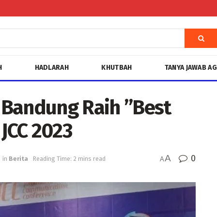
H
HADLARAH
KHUTBAH
TANYA JAWAB A
 Bandung Raih ”Best
 JCC 2023
A
0
in
Berita
Reading Time: 2 mins read
A