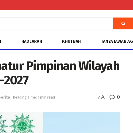
H
HADLARAH
KHUTBAH
TANYA JAWAB A
rmatur Pimpinan Wilayah
 -2027
A
0
Berita
Reading Time: 1 min read
A