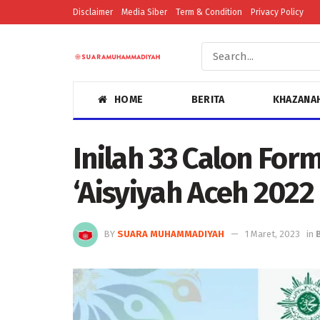
Disclaimer
Media Siber
Term & Condition
Privacy Policy
HOME
BERITA
KHAZANA
Inilah 33 Calon Fo
‘Aisyiyah Aceh 2022
BY
SUARA MUHAMMADIYAH
1 Maret, 2023
in