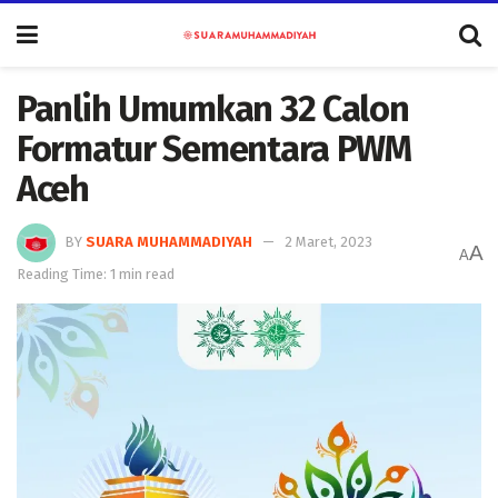
Panlih Umumkan 32 Calon
Formatur Sementara PWM
Aceh
BY
SUARA MUHAMMADIYAH
2 Maret, 2023
A
A
Reading Time: 1 min read