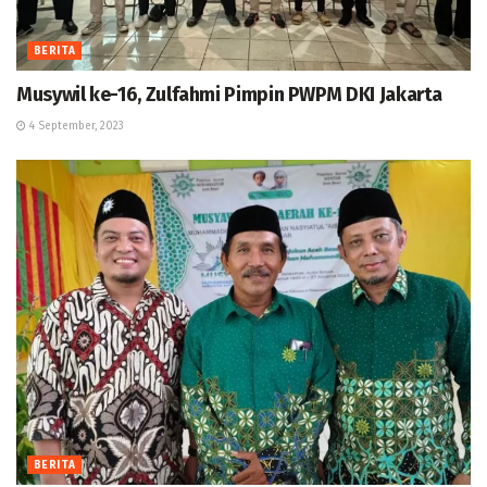
BERITA
Musywil ke-16, Zulfahmi Pimpin PWPM DKI Jakarta
4 September, 2023
BERITA