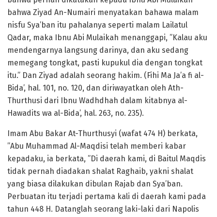
bahwa Ziyad An-Numairi menyatakan bahawa malam
nisfu Sya’ban itu pahalanya seperti malam Lailatul
Qadar, maka Ibnu Abi Mulaikah menanggapi, ”Kalau aku
mendengarnya langsung darinya, dan aku sedang
memegang tongkat, pasti kupukul dia dengan tongkat
itu.” Dan Ziyad adalah seorang hakim. (Fihi Ma Ja’a fi al-
Bida’, hal. 101, no. 120, dan diriwayatkan oleh Ath-
Thurthusi dari Ibnu Wadhdhah dalam kitabnya al-
Hawadits wa al-Bida’, hal. 263, no. 235).
Imam Abu Bakar At-Thurthusyi (wafat 474 H) berkata,
”Abu Muhammad Al-Maqdisi telah memberi kabar
kepadaku, ia berkata, ”Di daerah kami, di Baitul Maqdis
tidak pernah diadakan shalat Raghaib, yakni shalat
yang biasa dilakukan dibulan Rajab dan Sya’ban.
Perbuatan itu terjadi pertama kali di daerah kami pada
tahun 448 H. Datanglah seorang laki-laki dari Napolis