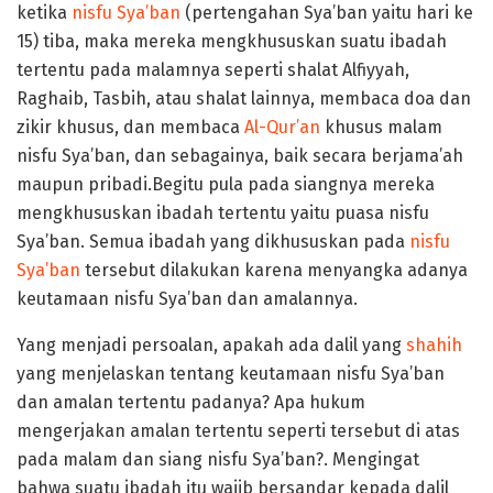
ketika
nisfu Sya’ban
(pertengahan Sya’ban yaitu hari ke
15) tiba, maka mereka mengkhususkan suatu ibadah
tertentu pada malamnya seperti shalat Alfiyyah,
Raghaib, Tasbih, atau shalat lainnya, membaca doa dan
zikir khusus, dan membaca
Al-Qur’an
khusus malam
nisfu Sya’ban, dan sebagainya, baik secara berjama’ah
maupun pribadi.Begitu pula pada siangnya mereka
mengkhususkan ibadah tertentu yaitu puasa nisfu
Sya’ban. Semua ibadah yang dikhususkan pada
nisfu
Sya’ban
tersebut dilakukan karena menyangka adanya
keutamaan nisfu Sya’ban dan amalannya.
Yang menjadi persoalan, apakah ada dalil yang
shahih
yang menjelaskan tentang keutamaan nisfu Sya’ban
dan amalan tertentu padanya? Apa hukum
mengerjakan amalan tertentu seperti tersebut di atas
pada malam dan siang nisfu Sya’ban?. Mengingat
bahwa suatu ibadah itu wajib bersandar kepada dalil