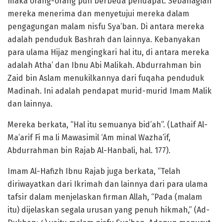
maka orang-orang pun berbeda pendapat. Sebahagian
mereka menerima dan menyetujui mereka dalam
pengagungan malam nisfu Sya’ban. Di antara mereka
adalah penduduk Bashrah dan lainnya. Kebanyakan
para ulama Hijaz mengingkari hal itu, di antara mereka
adalah Atha’ dan Ibnu Abi Malikah. Abdurrahman bin
Zaid bin Aslam menukilkannya dari fuqaha penduduk
Madinah. Ini adalah pendapat murid-murid Imam Malik
dan lainnya.
Mereka berkata, “Hal itu semuanya bid’ah”. (Lathaif Al-
Ma’arif Fi ma li Mawasimil ‘Am minal Wazha’if,
Abdurrahman bin Rajab Al-Hanbali, hal. 177).
Imam Al-Hafizh Ibnu Rajab juga berkata, “Telah
diriwayatkan dari Ikrimah dan lainnya dari para ulama
tafsir dalam menjelaskan firman Allah, “Pada (malam
itu) dijelaskan segala urusan yang penuh hikmah,” (Ad-