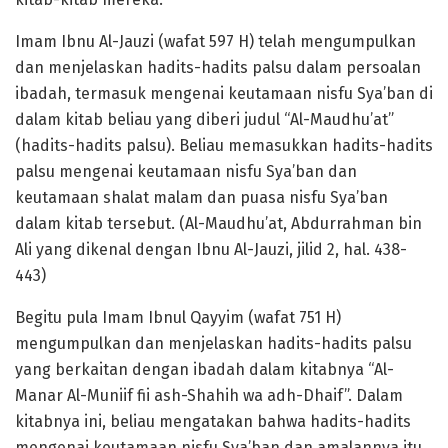
Imam Ibnu Al-Jauzi (wafat 597 H) telah mengumpulkan
dan menjelaskan hadits-hadits palsu dalam persoalan
ibadah, termasuk mengenai keutamaan nisfu Sya’ban di
dalam kitab beliau yang diberi judul “Al-Maudhu’at”
(hadits-hadits palsu). Beliau memasukkan hadits-hadits
palsu mengenai keutamaan nisfu Sya’ban dan
keutamaan shalat malam dan puasa nisfu Sya’ban
dalam kitab tersebut. (Al-Maudhu’at, Abdurrahman bin
Ali yang dikenal dengan Ibnu Al-Jauzi, jilid 2, hal. 438-
443)
Begitu pula Imam Ibnul Qayyim (wafat 751 H)
mengumpulkan dan menjelaskan hadits-hadits palsu
yang berkaitan dengan ibadah dalam kitabnya “Al-
Manar Al-Muniif fii ash-Shahih wa adh-Dhaif”. Dalam
kitabnya ini, beliau mengatakan bahwa hadits-hadits
mengenai keutamaan nisfu Sya’ban dan amalannya itu