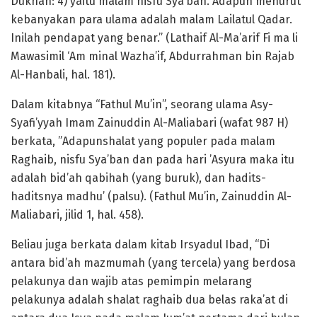
Dukhan: 4) yaitu malam nisfu Sya’ban. Adapun menurut
kebanyakan para ulama adalah malam Lailatul Qadar.
Inilah pendapat yang benar.” (Lathaif Al-Ma’arif Fi ma li
Mawasimil ‘Am minal Wazha’if, Abdurrahman bin Rajab
Al-Hanbali, hal. 181).
Dalam kitabnya “Fathul Mu’in”, seorang ulama Asy-
Syafi’yyah Imam Zainuddin Al-Maliabari (wafat 987 H)
berkata, ”Adapunshalat yang populer pada malam
Raghaib, nisfu Sya’ban dan pada hari ’Asyura maka itu
adalah bid’ah qabihah (yang buruk), dan hadits-
haditsnya madhu’ (palsu). (Fathul Mu’in, Zainuddin Al-
Maliabari, jilid 1, hal. 458).
Beliau juga berkata dalam kitab Irsyadul Ibad, “Di
antara bid’ah mazmumah (yang tercela) yang berdosa
pelakunya dan wajib atas pemimpin melarang
pelakunya adalah shalat raghaib dua belas raka’at di