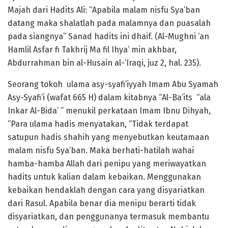
Majah dari Hadits Ali: “Apabila malam nisfu Sya’ban
datang maka shalatlah pada malamnya dan puasalah
pada siangnya” Sanad hadits ini dhaif. (Al-Mughni ‘an
Hamlil Asfar fi Takhrij Ma fil Ihya’ min akhbar,
Abdurrahman bin al-Husain al-‘Iraqi, juz 2, hal. 235).
Seorang tokoh ulama asy-syafi’iyyah Imam Abu Syamah
Asy-Syafi’i (wafat 665 H) dalam kitabnya “Al-Ba’its “ala
Inkar Al-Bida’ ” menukil perkataan Imam Ibnu Dihyah,
“Para ulama hadis menyatakan, “Tidak terdapat
satupun hadis shahih yang menyebutkan keutamaan
malam nisfu Sya’ban. Maka berhati-hatilah wahai
hamba-hamba Allah dari penipu yang meriwayatkan
hadits untuk kalian dalam kebaikan. Menggunakan
kebaikan hendaklah dengan cara yang disyariatkan
dari Rasul. Apabila benar dia menipu berarti tidak
disyariatkan, dan penggunanya termasuk membantu