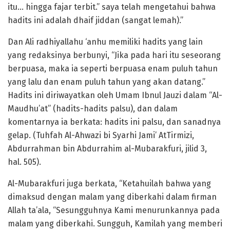
itu… hingga fajar terbit.” saya telah mengetahui bahwa
hadits ini adalah dhaif jiddan (sangat lemah).”
Dan Ali radhiyallahu ‘anhu memiliki hadits yang lain
yang redaksinya berbunyi, “Jika pada hari itu seseorang
berpuasa, maka ia seperti berpuasa enam puluh tahun
yang lalu dan enam puluh tahun yang akan datang.”
Hadits ini diriwayatkan oleh Umam Ibnul Jauzi dalam “Al-
Maudhu’at” (hadits-hadits palsu), dan dalam
komentarnya ia berkata: hadits ini palsu, dan sanadnya
gelap. (Tuhfah Al-Ahwazi bi Syarhi Jami’ AtTirmizi,
Abdurrahman bin Abdurrahim al-Mubarakfuri, jilid 3,
hal. 505).
Al-Mubarakfuri juga berkata, “Ketahuilah bahwa yang
dimaksud dengan malam yang diberkahi dalam firman
Allah ta’ala, “Sesungguhnya Kami menurunkannya pada
malam yang diberkahi. Sungguh, Kamilah yang memberi