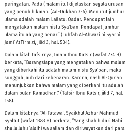
peringatan. Pada (malam itu) dijelaskan segala urusan
yang penuh hikmah. (Ad-Dukhan 3-4). Menurut jumhur
ulama adalah malam Lailatul Qadar. Pendapat lain
mengatakan malam nisfu Sya’ban. Pendapat jumhur
ulama itulah yang benar.” (Tuhfah Al-Ahwazi bi Syarhi
Jami’ AtTirmizi, jilid 3, hal. 504).
Dalam kitab tafsirnya, Imam Ibnu Katsir (wafat 774 H)
berkata, “Barangsiapa yang mengatakan bahwa malam
yang diberkahi itu adalah malam nisfu Sya’ban, maka
sungguh jauh dari kebenaran. Karena, nash Al-Qur’an
menunjukkan bahwa malam yang diberkahi itu adalah
dalam bulan Ramadhan.” (Tafsir Ibnu Katsir, jilid 7, hal.
158).
Dalam kitabnya “Al-Fatawa”, Syaikhul Azhar Mahmud
Syaltut (wafat 1383 H) berkata, “Yang shahih dari Nabi
shallallahu ’alaihi wa sallam dan diriwayatkan dari para