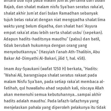
antara dua Isya pada malam Jum’at pertama dari bulan
Rajab, dan shalat malam nisfu Sya’ban seratus raka’at,
shalat akhir Jum’at dari bulan Ramadhan sebanyak
tujuh belas raka’at dengan niat mengqadha shalat lima
waktu yang belum diqadha, dan shalat hari ‘Asyura
empat raka’at atau lebih serta shalat usbu’ (sepekan).
Adapun hadits-haditsnya maudhu” (palsu) dan batil,
tidak berubah hukumnya dengan orang yang
menyebutkannya.” (Hasyiah I’anah Ath-Thalibin, Abu
Bakar Ad-Dimyathi Al-Bakari, jilid 1, hal. 458).
Imam Asy-Syaukani (wafat 1250 H) berkata, “Hadits:
“Wahai Ali, barangsiapa shalat seratus rakaat pada
malam Nisfu Sya’ban, pada setiap raka’at membaca al-
Fatihah, qul huwallahu ahad sepuluh kali, niscaya Allah
akan memenuhi semua kebutuhannya…sampai akhir
hadits adalah maudhu’. Pada lafazh-lafazhnya yang
menjelaskan pahala yang diperoleh pelakunya itu tidak