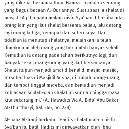
yang dikenal bernama Ibnul Hamra. Ia adalah seorang
yang bagus bacaan Al-Qur’annya. Suatu saat ia shalat di
masjidil Aqsha pada malam nisfu Sya’ban, tiba-tiba ada
orang lain yang ikut shalat bersama beliau, lalu datang
lagi orang ketiga, keempat dan seterusnya. Dan
tidaklah ia menutup shalatnya, melainkan ia telah
dimakmumi oleh orang yang berjumlah banyak sekali.
Kemudian ia datang pada tahun berikutnya lagi, dan
banyak sekali orang-orang yang ikut bersamanya.
Shalat itupun menjadi amat dikenal di masjid-masjid,
tersebar luas di Masjidil Aqsha, di rumah orang-orang,
dan tempat tinggal mereka, dan kemudian menjadi
kebiasaan seolah-olah shalat ini sunnah hingga masa
kita sekarang ini.” (Al-Hawadits Wa Al-Bida’, Abu Bakar
At-Thurthusyi, hal. 266, no. 238).
Al-hafiz Al-Iraqi berkata, “Hadits shalat malam nisfu
Sya’ban itu batil. Hadits ini diriwayatkan oleh Ibnu