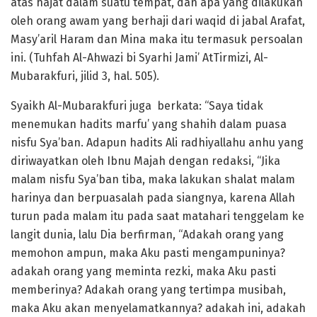
atas hajat dalam suatu tempat, dan apa yang dilakukan
oleh orang awam yang berhaji dari waqid di jabal Arafat,
Masy’aril Haram dan Mina maka itu termasuk persoalan
ini. (Tuhfah Al-Ahwazi bi Syarhi Jami’ AtTirmizi, Al-
Mubarakfuri, jilid 3, hal. 505).
Syaikh Al-Mubarakfuri juga berkata: “Saya tidak
menemukan hadits marfu’ yang shahih dalam puasa
nisfu Sya’ban. Adapun hadits Ali radhiyallahu anhu yang
diriwayatkan oleh Ibnu Majah dengan redaksi, “Jika
malam nisfu Sya’ban tiba, maka lakukan shalat malam
harinya dan berpuasalah pada siangnya, karena Allah
turun pada malam itu pada saat matahari tenggelam ke
langit dunia, lalu Dia berfirman, “Adakah orang yang
memohon ampun, maka Aku pasti mengampuninya?
adakah orang yang meminta rezki, maka Aku pasti
memberinya? Adakah orang yang tertimpa musibah,
maka Aku akan menyelamatkannya? adakah ini, adakah