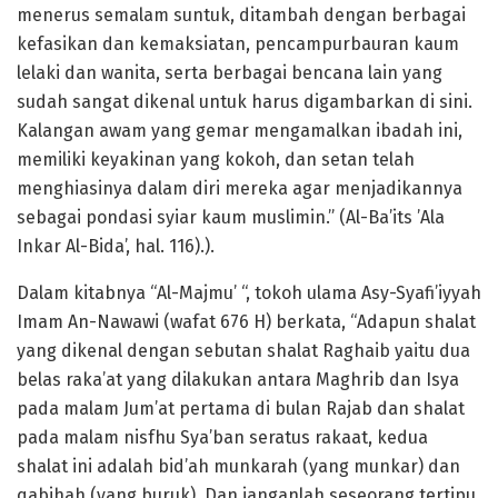
menerus semalam suntuk, ditambah dengan berbagai
kefasikan dan kemaksiatan, pencampurbauran kaum
lelaki dan wanita, serta berbagai bencana lain yang
sudah sangat dikenal untuk harus digambarkan di sini.
Kalangan awam yang gemar mengamalkan ibadah ini,
memiliki keyakinan yang kokoh, dan setan telah
menghiasinya dalam diri mereka agar menjadikannya
sebagai pondasi syiar kaum muslimin.” (Al-Ba’its ’Ala
Inkar Al-Bida’, hal. 116).).
Dalam kitabnya “Al-Majmu’ “, tokoh ulama Asy-Syafi’iyyah
Imam An-Nawawi (wafat 676 H) berkata, “Adapun shalat
yang dikenal dengan sebutan shalat Raghaib yaitu dua
belas raka’at yang dilakukan antara Maghrib dan Isya
pada malam Jum’at pertama di bulan Rajab dan shalat
pada malam nisfhu Sya’ban seratus rakaat, kedua
shalat ini adalah bid’ah munkarah (yang munkar) dan
qabihah (yang buruk). Dan janganlah seseorang tertipu