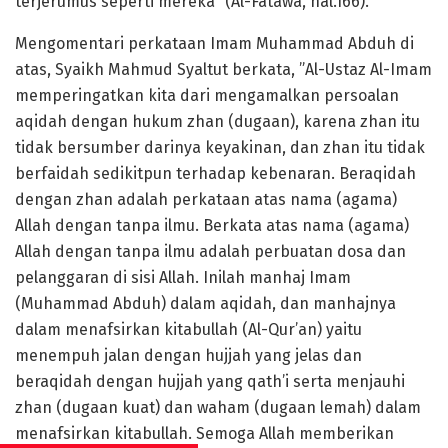
terjerumus seperti mereka” (Al-Fatawa, hal.166).
Mengomentari perkataan Imam Muhammad Abduh di
atas, Syaikh Mahmud Syaltut berkata, ”Al-Ustaz Al-Imam
memperingatkan kita dari mengamalkan persoalan
aqidah dengan hukum zhan (dugaan), karena zhan itu
tidak bersumber darinya keyakinan, dan zhan itu tidak
berfaidah sedikitpun terhadap kebenaran. Beraqidah
dengan zhan adalah perkataan atas nama (agama)
Allah dengan tanpa ilmu. Berkata atas nama (agama)
Allah dengan tanpa ilmu adalah perbuatan dosa dan
pelanggaran di sisi Allah. Inilah manhaj Imam
(Muhammad Abduh) dalam aqidah, dan manhajnya
dalam menafsirkan kitabullah (Al-Qur’an) yaitu
menempuh jalan dengan hujjah yang jelas dan
beraqidah dengan hujjah yang qath’i serta menjauhi
zhan (dugaan kuat) dan waham (dugaan lemah) dalam
menafsirkan kitabullah. Semoga Allah memberikan