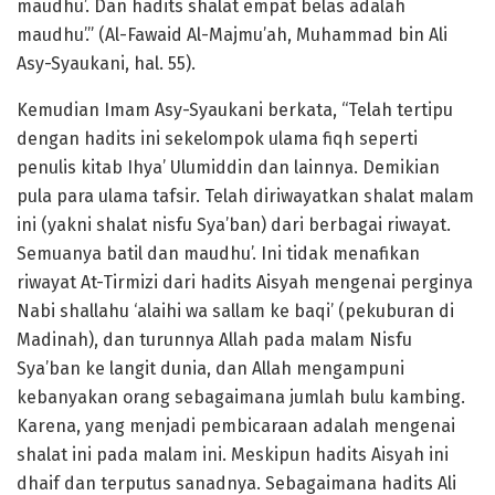
maudhu’. Dan hadits shalat empat belas adalah
maudhu’.” (Al-Fawaid Al-Majmu’ah, Muhammad bin Ali
Asy-Syaukani, hal. 55).
Kemudian Imam Asy-Syaukani berkata, “Telah tertipu
dengan hadits ini sekelompok ulama fiqh seperti
penulis kitab Ihya’ Ulumiddin dan lainnya. Demikian
pula para ulama tafsir. Telah diriwayatkan shalat malam
ini (yakni shalat nisfu Sya’ban) dari berbagai riwayat.
Semuanya batil dan maudhu’. Ini tidak menafikan
riwayat At-Tirmizi dari hadits Aisyah mengenai perginya
Nabi shallahu ‘alaihi wa sallam ke baqi’ (pekuburan di
Madinah), dan turunnya Allah pada malam Nisfu
Sya’ban ke langit dunia, dan Allah mengampuni
kebanyakan orang sebagaimana jumlah bulu kambing.
Karena, yang menjadi pembicaraan adalah mengenai
shalat ini pada malam ini. Meskipun hadits Aisyah ini
dhaif dan terputus sanadnya. Sebagaimana hadits Ali