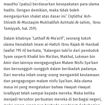
maudhu’ (palsu) berdasarkan kesepakatan para ulama
hadits. Dengan demikian, maka tidak boleh
menganjurkan shalat atas dasar ini.” (Iqtidha’ Ash-
Shirath Al-Mustaqim Mukhalifah Ashhabi Al-Jahim, Ibnu
Tamiyyah, hal. 259).
Dalam kitabnya “Lathaif Al-Ma’arif”, seorang tokoh
ulama Hanabilah Imam al-Hafizh Ibnu Rajab Al-Hanbali
(wafat 795 H) berkata, “Kalangan tabi’in dari penduduk
Syam seperti Khalid bin Ma’dan, Makhul, Lukman bin
Amir dan lainnya mengagungkan Malam Nisfu Sya’ban
dan bersungguh-sungguh dalam beribadah padanya.
Dari mereka inilah orang-orang mengambil keutamaan
dan pengagungan malam nisfu Sya’ban. Ada ulama
masa ini yang mengatakan bahwa riwayat-riwayat
israiliyyat telah sampai kepada mereka. Maka ketika
menjadi tersohor perbuatan mereka di berbagai negeri,