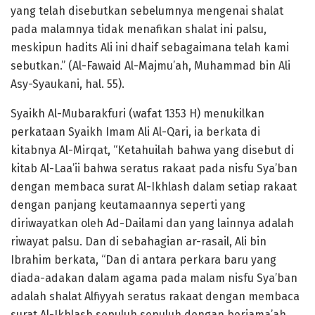
yang telah disebutkan sebelumnya mengenai shalat
pada malamnya tidak menafikan shalat ini palsu,
meskipun hadits Ali ini dhaif sebagaimana telah kami
sebutkan.” (Al-Fawaid Al-Majmu’ah, Muhammad bin Ali
Asy-Syaukani, hal. 55).
Syaikh Al-Mubarakfuri (wafat 1353 H) menukilkan
perkataan Syaikh Imam Ali Al-Qari, ia berkata di
kitabnya Al-Mirqat, “Ketahuilah bahwa yang disebut di
kitab Al-Laa’ii bahwa seratus rakaat pada nisfu Sya’ban
dengan membaca surat Al-Ikhlash dalam setiap rakaat
dengan panjang keutamaannya seperti yang
diriwayatkan oleh Ad-Dailami dan yang lainnya adalah
riwayat palsu. Dan di sebahagian ar-rasail, Ali bin
Ibrahim berkata, “Dan di antara perkara baru yang
diada-adakan dalam agama pada malam nisfu Sya’ban
adalah shalat Alfiyyah seratus rakaat dengan membaca
surat Al-Ikhlash sepuluh sepuluh dengan berjama’ah,