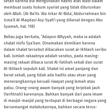
setan karena dia mengunakan hadits atas Nabi dalam
membuat suatu hukum syariat yang tidak diturunkan
oleh Allah. (Al-Ba’its ’Ala Inkar Al-Bida’, Abdurrahman bin
Isma’il Al-Maqdasi Asy-Syafi’i yang dikenal dengan Abu
Syamah, hal. 118)
Beliau juga berkata, ”Adapun Alfiyyah, maka ia adalah
shalat nisfu Sya’ban. Dinamakan demikian karena
dalam shalat tersebut dibacakan surat al-Ikhlash seribu
kali. Jumlah rakaatnya adalah seratus, pada masing-
masing rakaat dibaca surat Al-Fatihah sekali dan surat
Al-Ikhlash sepuluh kali. Shalat ini amat panjang dan
berat sekali, yang tidak ada hadits atau atsar yang
menerangkannya kecuali riwayat yang lemah atau
palsu. Orang-orang awam banyak yang terjebak jauh
(terfitnah) karenanya. Bahkan banyak dari para imam
di masjid-masjid yang terdapat di berbagai negara yang
bersemangat melakukannya, bahkan secara terus-