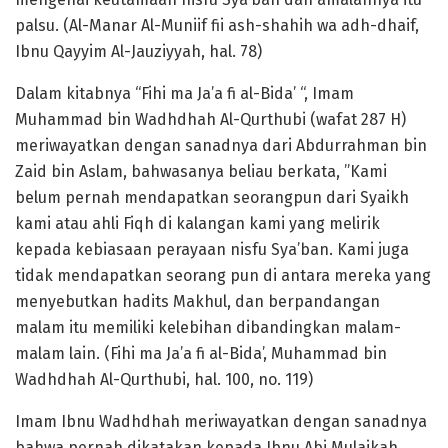
palsu. (Al-Manar Al-Muniif fii ash-shahih wa adh-dhaif,
Ibnu Qayyim Al-Jauziyyah, hal. 78)
Dalam kitabnya “Fihi ma Ja’a fi al-Bida’ “, Imam
Muhammad bin Wadhdhah Al-Qurthubi (wafat 287 H)
meriwayatkan dengan sanadnya dari Abdurrahman bin
Zaid bin Aslam, bahwasanya beliau berkata, ”Kami
belum pernah mendapatkan seorangpun dari Syaikh
kami atau ahli Fiqh di kalangan kami yang melirik
kepada kebiasaan perayaan nisfu Sya’ban. Kami juga
tidak mendapatkan seorang pun di antara mereka yang
menyebutkan hadits Makhul, dan berpandangan
malam itu memiliki kelebihan dibandingkan malam-
malam lain. (Fihi ma Ja’a fi al-Bida’, Muhammad bin
Wadhdhah Al-Qurthubi, hal. 100, no. 119)
Imam Ibnu Wadhdhah meriwayatkan dengan sanadnya
bahwa pernah dikatakan kepada Ibnu Abi Mulaikah