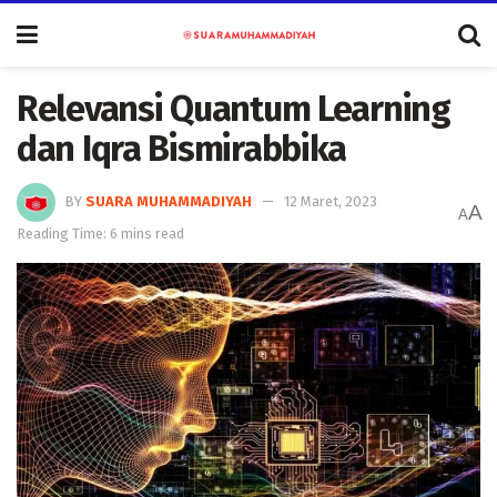
Relevansi Quantum Learning
dan Iqra Bismirabbika
BY
SUARA MUHAMMADIYAH
12 Maret, 2023
A
A
Reading Time: 6 mins read