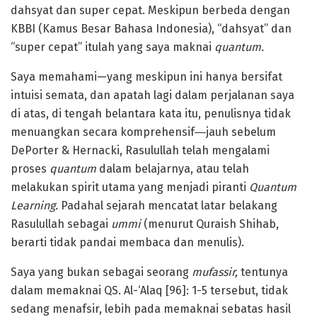
dahsyat dan super cepat. Meskipun berbeda dengan
KBBI (Kamus Besar Bahasa Indonesia), “dahsyat” dan
“super cepat” itulah yang saya maknai
quantum.
Saya memahami—yang meskipun ini hanya bersifat
intuisi semata, dan apatah lagi dalam perjalanan saya
di atas, di tengah belantara kata itu, penulisnya tidak
menuangkan secara komprehensif―jauh sebelum
DePorter & Hernacki, Rasulullah telah mengalami
proses
quantum
dalam belajarnya, atau telah
melakukan spirit utama yang menjadi piranti
Quantum
Learning.
Padahal sejarah mencatat latar belakang
Rasulullah sebagai
ummi
(menurut Quraish Shihab,
berarti tidak pandai membaca dan menulis).
Saya yang bukan sebagai seorang
mufassir,
tentunya
dalam memaknai QS. Al-‘Alaq [96]: 1-5 tersebut, tidak
sedang menafsir, lebih pada memaknai sebatas hasil