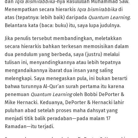
dan
Iqra Bismirabbika-
nya Rasulullah Muhammad Saw.
Menempatkan secara hierarkis
Iqra bismirabbika
di
atas (tepatnya: lebih baik) daripada
Quantum Learning.
Belantara kata (baca: buku) itu, saya lupa judulnya.
Jika penulis tersebut membandingkan, meletakkan
secara hierarkis bahkan terkesan memosisikan dalam
dua pendulum yang berbeda, saya (justru) melalui
tulisan ini, menyandingkannya atau lebih tepatnya
mengandaikannya ibarat dua insan yang saling
melengkapi. Saya menegaskan pula, ini bukan berarti
bahwa turunnya Al-Qur’an surah pertama itu karena
penemuan
Quantum Learning
oleh Bobbi DePorter &
Mike Hernacki. Keduanya, DePorter & Hernacki lahir
puluhan abad setelah proses maha dahsyat yang
menjadi titik balik peradaban—pada malam 17
Ramadan—itu terjadi.