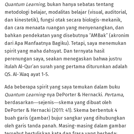
Quantum Learning,
bukan hanya sebatas tentang
metodologi belajar, modalitas belajar (visual, auditorial,
dan kinestetik), fungsi otak secara biologis-mekanik,
dan cara menaata ruangan yang menyenangkan, dan
bahkan pendekatan yang disebutnya “AMBak” (akronim
dari Apa Manfaatnya Bagiku). Tetapi, saya menemukan
spirit yang maha dahsyat. Dan ternyata hasil
perenungan saya, seakan menegaskan bahwa justru
itulah Al-Qur’an surah yang pertama diturunkan adalah
QS. Al-‘Alaq ayat 1-5.
Ada beberapa spirit yang saya temukan dalam buku
Quantum Learning
-nya DePorter & Hernacki.
Pertama,
berdasarkan―sejenis―skema yang dibuat oleh
DePorter & Hernacki (2011: 41). Skema berbentuk 4
buah garis (gambar) bujur sangkar yang dihubungkan
oleh garis tanda panah. Masing-masing dalam gambar
tersebut bertuliskan kata dan frasa yang berbeda: