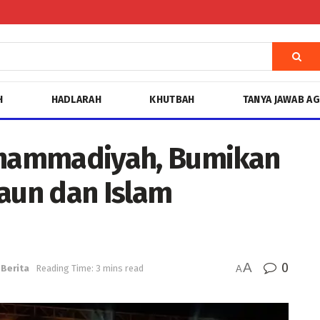
H
HADLARAH
KHUTBAH
TANYA JAWAB A
hammadiyah, Bumikan
Maun dan Islam
A
0
Berita
Reading Time: 3 mins read
A