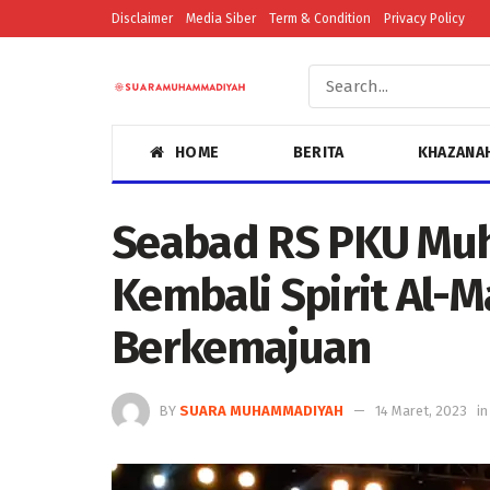
Disclaimer
Media Siber
Term & Condition
Privacy Policy
HOME
BERITA
KHAZANA
Seabad RS PKU Mu
Kembali Spirit Al-
Berkemajuan
BY
SUARA MUHAMMADIYAH
14 Maret, 2023
in