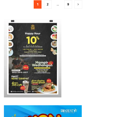
1
2
…
9