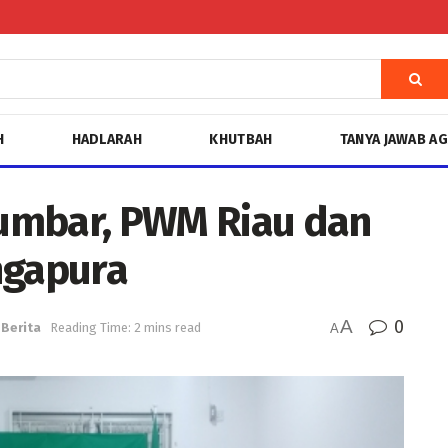
H
HADLARAH
KHUTBAH
TANYA JAWAB A
umbar, PWM Riau dan
gapura
A
0
Berita
Reading Time: 2 mins read
A