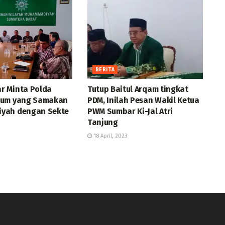
BERITA
 Minta Polda
Tutup Baitul Arqam tingkat
num yang Samakan
PDM, Inilah Pesan Wakil Ketua
yah dengan Sekte
PWM Sumbar Ki-Jal Atri
Tanjung
18 April, 2023