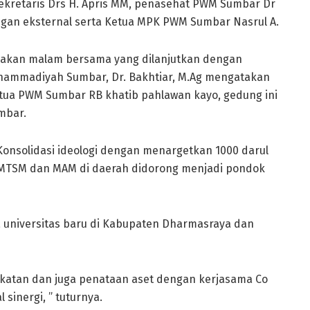
, Sekretaris Drs H. Apris MM, penasehat PWM Sumbar Dr
an eksternal serta Ketua MPK PWM Sumbar Nasrul A.
 makan malam bersama yang dilanjutkan dengan
hammadiyah Sumbar, Dr. Bakhtiar, M.Ag mengatakan
tua PWM Sumbar RB khatib pahlawan kayo, gedung ini
mbar.
 Konsolidasi ideologi dengan menargetkan 1000 darul
n MTSM dan MAM di daerah didorong menjadi pondok
universitas baru di Kabupaten Dharmasraya dan
katan dan juga penataan aset dengan kerjasama Co
inergi, ” tuturnya.