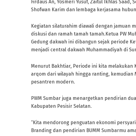
Firdaus An, Yosmeri Yusuf, Zaitul Ikhlas Saad
Shofwan Karim dan lembaga kerjasama hubung
Kegiatan silaturahim diawali dengan jamuan
diskusi dan ramah tamah tamah.Ketua PW Mu
Gedung dakwah ini dibangun sejak periode Ke
menjadi central dakwah Muhammadiyah di Su
Menurut Bakhtiar, Periode ini kita melakukan
arqom dari wilayah hingga ranting, kemudia
pesantren modern.
PWM Sumbar juga menargetkan pendirian dua 
Kabupaten Pesisir Selatan.
“Kita mendorong penguatan ekonomi persyari
Branding dan pendirian BUMM Sumbarmu amal s