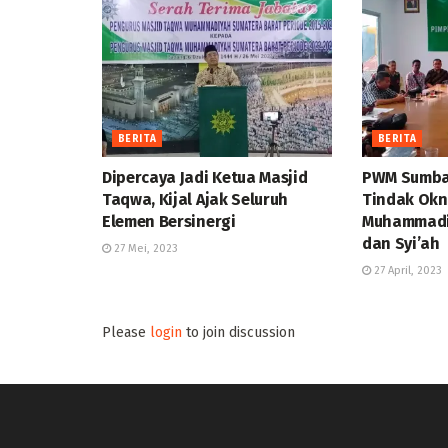
BERITA
BERITA
Dipercaya Jadi Ketua Masjid
PWM Sumbar
Taqwa, Kijal Ajak Seluruh
Tindak Ok
Elemen Bersinergi
Muhammadi
dan Syi’ah
27 Mei, 2023
27 April, 2023
Please
login
to join discussion