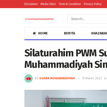
Disclaimer
Media Siber
Term & Condition
Privacy Policy
HOME
BERITA
KHAZANA
Silaturahim PWM S
Muhammadiyah Sin
BY
SUARA MUHAMMADIYAH
15 Maret, 2023
in