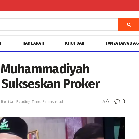
H
HADLARAH
KHUTBAH
TANYA JAWAB A
a Muhammadiyah
 Sukseskan Proker
A
0
Berita
Reading Time: 2 mins read
A