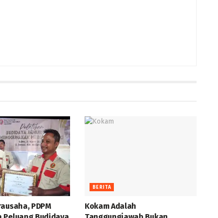
BERITA
rausaha, PDPM
Kokam Adalah
 Peluang Budidaya
Tanggungjawab Bukan