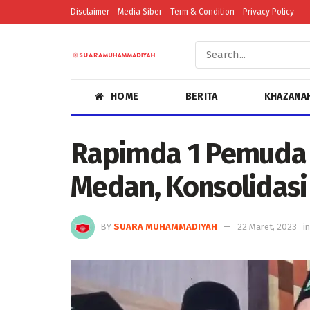
Disclaimer
Media Siber
Term & Condition
Privacy Policy
HOME
BERITA
KHAZANA
Rapimda 1 Pemud
Medan, Konsolidasi
BY
SUARA MUHAMMADIYAH
22 Maret, 2023
in