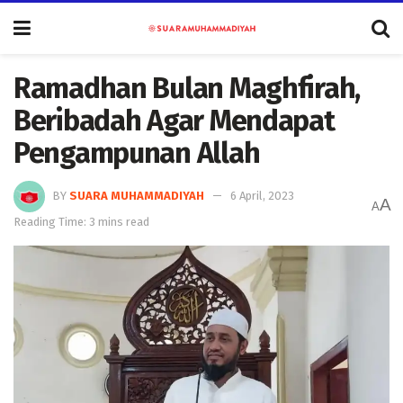
Ramadhan Bulan Maghfirah,
Beribadah Agar Mendapat
Pengampunan Allah
BY
SUARA MUHAMMADIYAH
6 April, 2023
A
A
Reading Time: 3 mins read