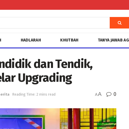
H
HADLARAH
KHUTBAH
TANYA JAWAB A
ndidik dan Tendik,
lar Upgrading
A
0
erita
Reading Time: 2 mins read
A