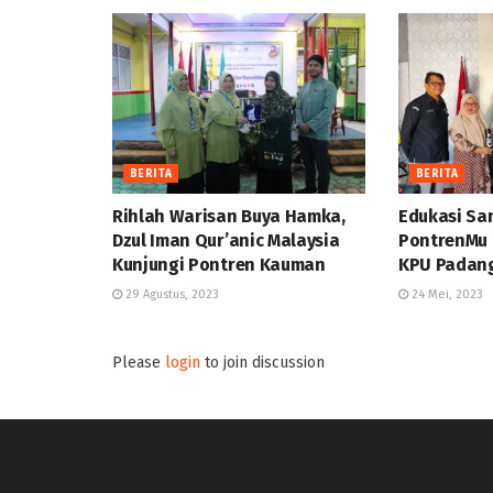
BERITA
BERITA
Rihlah Warisan Buya Hamka,
Edukasi San
Dzul Iman Qur’anic Malaysia
PontrenMu
Kunjungi Pontren Kauman
KPU Padan
29 Agustus, 2023
24 Mei, 2023
Please
login
to join discussion