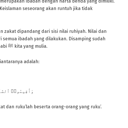
 merupakan ibadah dengan harta benda yang dimiliki.
eislaman seseorang akan runtuh jika tidak
zakat dipandang dari sisi nilai ruhiyah. Nilai dan
ari semua ibadah yang dilakukan. Disamping sudah
tentu kaifiyatnya juga harus sesuai tuntunan Nabi ﷺ kita yang mulia.
iantaranya adalah:
وَأَقِيمُوا۟ ٱلصَّلَو
kat dan ruku’lah beserta orang-orang yang ruku’.