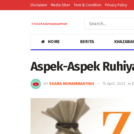
Disclaimer
Media Siber
Term & Condition
Privacy Policy
HOME
BERITA
KHAZANA
Aspek-Aspek Ruhiy
BY
SUARA MUHAMMADIYAH
15 April, 2023
in
O