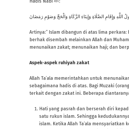
Hadis Nabi ﷺ:
ُولُ اللَّهِ وَإِقَامِ الصَّلَاةِ وَإِيتَاءِ الزَّكَاةِ وَالْحَجِّ وَصَوْمِ رَمَضَانَ
Artinya:” Islam dibangun di atas lima perkara
berhak disembah melainkan Allah dan Muham
menunaikan zakat; menunaikan haji; dan ber
Aspek-aspek ruhiyah zakat
Allah Ta’ala memerintahkan untuk menunaikan 
sebagaimana hadis di atas. Bagi Muzaki (oran
terkait dengan zakat ini. Beberapa diantarany
Hati yang pasrah dan berserah diri kepada
satu rukun islam. Sehingga kedudukannya 
islam. Ketika Allah Ta’ala mensyariatkan