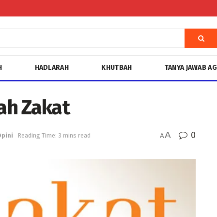
H
HADLARAH
KHUTBAH
TANYA JAWAB A
ah Zakat
A
0
pini
Reading Time: 3 mins read
A