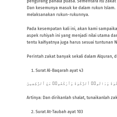
pengurang pahala puasa. Sementara itu zakat
Dan kesemunya masuk ke dalam rukun Islam. K
melaksanakan rukun-rukunnya.
Pada kesempatan kali ini, akan kami sampaikan 
aspek ruhiyah ini yang menjadi nilai utama d
Perintah zakat banyak sekali dalam Alquran, d
Surat Al-Baqarah ayat 43
ٰةَ وَءَاتُوا۟ ٱلزَّكَوٰةَ وَٱرْكَعُوا۟ مَعَ ٱلرَّٰكِعِينَ
Artinya: Dan dirikanlah shalat, tunaikanlah za
Surat At-Taubah ayat 103