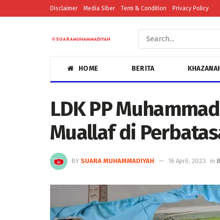
Disclaimer
Media Siber
Term & Condition
Privacy Policy
HOME
BERITA
KHAZANA
LDK PP Muhammadiy
Muallaf di Perbatas
BY
SUARA MUHAMMADIYAH
16 April, 2023
in
B