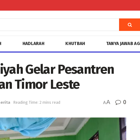
H
HADLARAH
KHUTBAH
TANYA JAWAB A
ah Gelar Pesantren
an Timor Leste
A
0
erita
Reading Time: 2 mins read
A