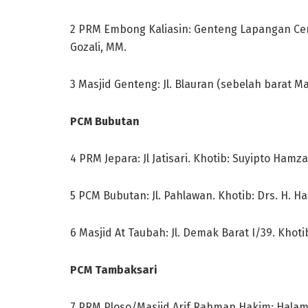
2 PRM Embong Kaliasin: Genteng Lapangan Cend
Gozali, MM.
3 Masjid Genteng: Jl. Blauran (sebelah barat M
PCM Bubutan
4 PRM Jepara: Jl Jatisari. Khotib: Suyipto Hamza
5 PCM Bubutan: Jl. Pahlawan. Khotib: Drs. H. Ham
6 Masjid At Taubah: Jl. Demak Barat I/39. Khoti
PCM Tambaksari
7 PRM Ploso/Masjid Arif Rahman Hakim: Halama