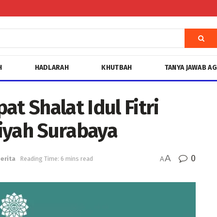
H
HADLARAH
KHUTBAH
TANYA JAWAB A
t Shalat Idul Fitri
yah Surabaya
A
0
erita
Reading Time: 6 mins read
A