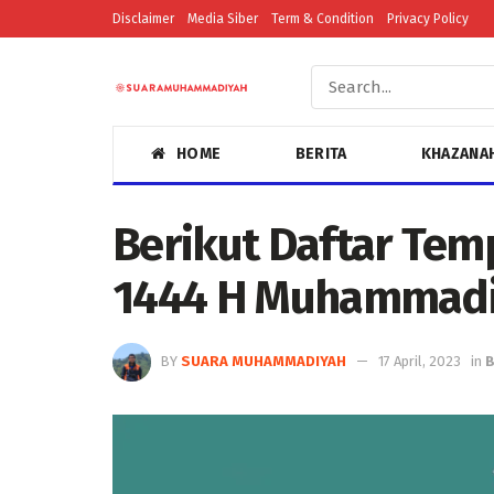
Disclaimer
Media Siber
Term & Condition
Privacy Policy
HOME
BERITA
KHAZANA
Berikut Daftar Tempa
1444 H Muhammadi
BY
SUARA MUHAMMADIYAH
17 April, 2023
in
B