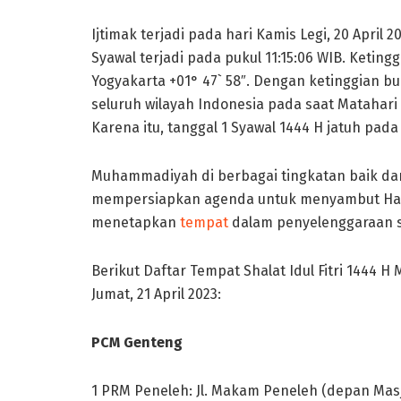
Ijtimak terjadi pada hari Kamis Legi, 20 April
Syawal terjadi pada pukul 11:15:06 WIB. Ketin
Yogyakarta +01° 47` 58″. Dengan ketinggian bu
seluruh wilayah Indonesia pada saat Matahari 
Karena itu, tanggal 1 Syawal 1444 H jatuh pada 
Muhammadiyah di berbagai tingkatan baik dari
mempersiapkan agenda untuk menyambut Hari R
menetapkan
tempat
dalam penyelenggaraan sha
Berikut Daftar Tempat Shalat Idul Fitri 1444
Jumat, 21 April 2023:
PCM Genteng
1 PRM Peneleh: Jl. Makam Peneleh (depan Masjid 