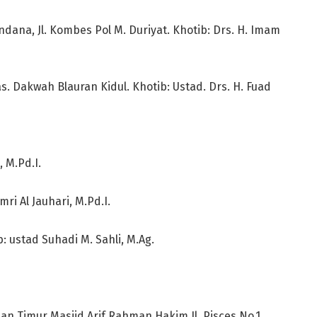
ana, Jl. Kombes Pol M. Duriyat. Khotib: Drs. H. Imam
as. Dakwah Blauran Kidul. Khotib: Ustad. Drs. H. Fuad
, M.Pd.I.
ri Al Jauhari, M.Pd.I.
b: ustad Suhadi M. Sahli, M.Ag.
n Timur Masjid Arif Rahman Hakim Jl. Pisces No.1.