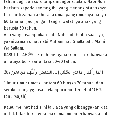
tahun pagi dan sore tanpa mengenal lelah. Nabi Nuh
berkata kepada seorang ibu yang menangisi anaknya.
Ibu nanti zaman akhir ada umat yang umurnya hanya
60 tahunan jadi jangan tangisi wafatnya anak yang
berusia 60 tahun.
Apa yang disampaikan nabi Nuh sudah tiba saatnya,
yakni zaman umat nabi Muhammad Shallallahu Alaihi
Wa Sallam.
RASULULLAH ﷺ pernah mengabarkan usia kebanyakan
umatnya berkisar antara 60-70 tahun.
أَعْمَارُ أُمَّتِـي مَا بَيْنَ السِّتِّيْنَ إِلَى السَّبْعِيْنَ وَأَقَلُّهُمْ مَنْ يَجُوزُ ذَلِكَ
“Umur-umur umatku antara 60 hingga 70 tahun, dan
sedikit orang yg bisa melampui umur tersebut” (HR.
Ibnu Majah)
Kalau melihat hadis ini lalu apa yang dibanggakan kita
untuk tidak bersegera maksimal memperbanyak amal