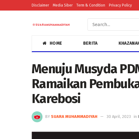
Disclaimer
Media Siber
Term & Condition
Privacy Policy
HOME
BERITA
KHAZANA
Menuju Musyda PDM
Ramaikan Pembuka
Karebosi
BY
SUARA MUHAMMADIYAH
30 April, 2023
in