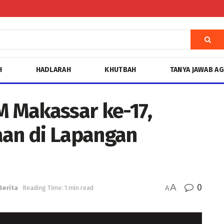
H
HADLARAH
KHUTBAH
TANYA JAWAB A
 Makassar ke-17,
an di Lapangan
A
0
Berita
Reading Time: 1 min read
A