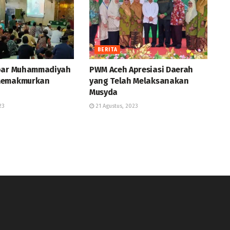
BERITA
kbar Muhammadiyah
PWM Aceh Apresiasi Daerah
Memakmurkan
yang Telah Melaksanakan
Musyda
23
21 Agustus, 2023