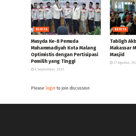
BERITA
BERITA
Musyda Ke-8 Pemuda
Tabligh A
Muhammadiyah Kota Malang
Makassar 
Optimistis dengan Pertisipasi
Masjid
Pemilih yang Tinggi
27 Agustus, 20
4 September, 2023
Please
login
to join discussion