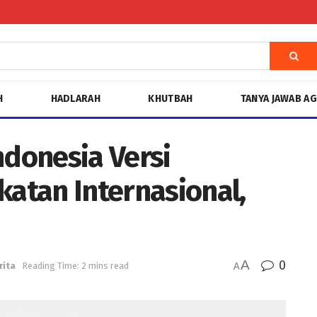
H
HADLARAH
KHUTBAH
TANYA JAWAB A
ndonesia Versi
atan Internasional,
A
0
rita
Reading Time: 2 mins read
A