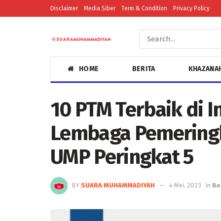
Disclaimer
Media Siber
Term & Condition
Privacy Policy
HOME
BERITA
KHAZANA
10 PTM Terbaik di I
Lembaga Pemeringk
UMP Peringkat 5
BY
SUARA MUHAMMADIYAH
4 Mei, 2023
in
Be