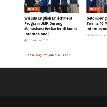
BERITA
BERITA
Wisuda English Enrichment
Gelombang
Program UMP, Dorong
Terima 16 
Mahasiswa Berkarier di Dunia
Internasio
Internasional
5 September, 
24 Oktober, 2023
Please
login
to join discussion