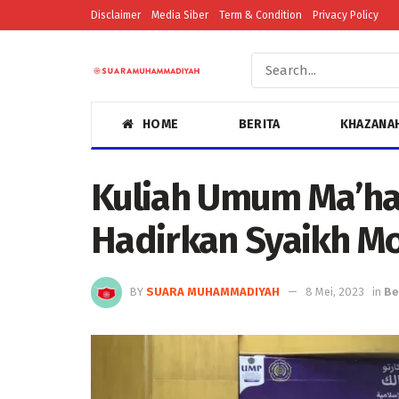
Disclaimer
Media Siber
Term & Condition
Privacy Policy
HOME
BERITA
KHAZANA
Kuliah Umum Ma’ha
Hadirkan Syaikh 
BY
SUARA MUHAMMADIYAH
8 Mei, 2023
in
Be