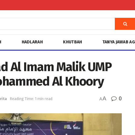
H
HADLARAH
KHUTBAH
TANYA JAWAB A
d Al Imam Malik UMP
Mohammed Al Khoory
A
0
rita
Reading Time: 1 min read
A