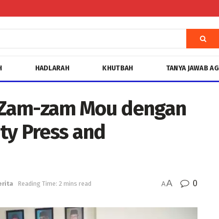
H
HADLARAH
KHUTBAH
TANYA JAWAB A
 Zam-zam Mou dengan
ty Press and
A
0
erita
Reading Time: 2 mins read
A