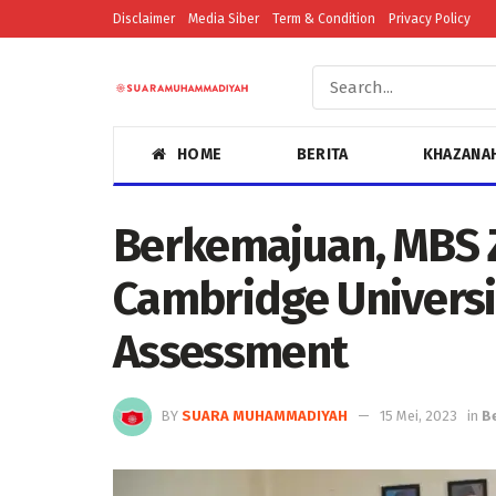
Disclaimer
Media Siber
Term & Condition
Privacy Policy
HOME
BERITA
KHAZANA
Berkemajuan, MBS
Cambridge Universi
Assessment
BY
SUARA MUHAMMADIYAH
15 Mei, 2023
in
B