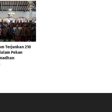
m Terjunkan 210
 dalam Pekan
amadhan
3