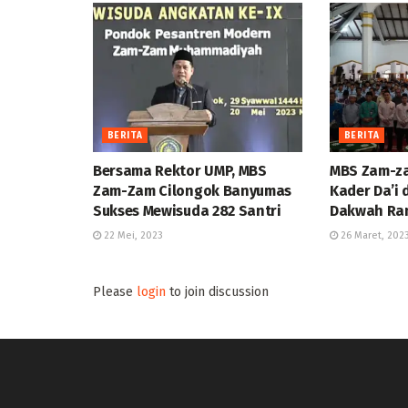
BERITA
BERITA
Bersama Rektor UMP, MBS
MBS Zam-za
Zam-Zam Cilongok Banyumas
Kader Da’i
Sukses Mewisuda 282 Santri
Dakwah R
22 Mei, 2023
26 Maret, 202
Please
login
to join discussion