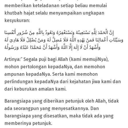
memberikan keteladanan setiap beliau memulai
khutbah hajat selalu menyampaikan ungkapan
kesyukuran:
إِنَّ الْحَمْدَ لِلَّهِ نَسْتَعِينُهُ وَنَسْتَغْفِرُهُ وَنَعُوذُ بِاللَّهِ مِنْ شُرُورِ أَنْفُسِنَا
وَسَيِّئَاتِ أَعْمَالِنَا فَمَنْ يَهْدِهِ اللَّهُ فَلَا مُضِلَّ لَهُ وَمَنْ يُضْلِلْ فَلَا هَادِيَ لَهُ
وَأَشْهَدُ أَنْ لَا إِلَهَ إِلَّا اللَّهُ وَأَشْهَدُ أَنَّ مُحَمَّدًا عَبْدُهُ وَرَسُولُهُ
Artinya:” Segala puji bagi Allah (kami memujiNya),
mohon pertolongan kepadaNya, dan memohon
ampunan kepadaNya. Serta kami memohon
perlindungan kepadaNya dari kejahatan jiwa kami dan
dari keburukan amalan kami.
Barangsiapa yang diberikan petunjuk oleh Allah, tidak
ada seorangpun yang menyesatkannya. Dan
barangsiapa yang disesatkan, maka tidak ada yang
memberinya petunjuk.