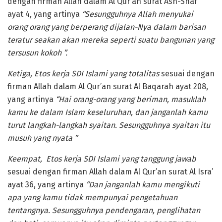
dengan firman Allah dalam Al Qur’an surat Ash-Shaf
ayat 4, yang artinya
“
Sesungguhnya Allah menyukai
orang orang yang berperang dijalan-Nya dalam barisan
teratur seakan akan mereka seperti suatu bangunan yang
tersusun kokoh
”
.
Ketiga, Etos kerja SDI Islami yang totalitas
sesuai dengan
firman Allah dalam Al Qur’an surat Al Baqarah ayat 208,
yang artinya
“
Hai orang-orang yang beriman, masuklah
kamu ke dalam Islam keseluruhan, dan janganlah kamu
turut langkah-langkah syaitan. Sesungguhnya syaitan itu
musuh yang nyata
”
Keempat, Etos kerja SDI Islami yang tanggung jawab
sesuai dengan firman Allah dalam Al Qur’an surat Al Isra’
ayat 36, yang artinya
“
Dan janganlah kamu mengikuti
apa yang kamu tidak mempunyai pengetahuan
tentangnya. Sesungguhnya pendengaran, penglihatan