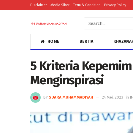
Disclaimer
Media Siber
Term & Condition
Privacy Policy
HOME
BERITA
KHAZANA
5 Kriteria Kepemim
Menginspirasi
BY
SUARA MUHAMMADIYAH
24 Mei, 2023
in
B