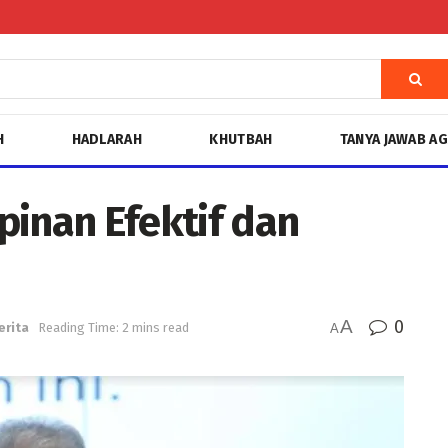
H
HADLARAH
KHUTBAH
TANYA JAWAB A
pinan Efektif dan
A
0
erita
Reading Time: 2 mins read
A