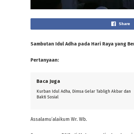
Share
Sambutan Idul
A
dha
p
ada Hari Raya
y
ang Be
Pertanyaan:
Baca Juga
Kurban Idul Adha, Dimsa Gelar Tabligh Akbar dan
Bakti Sosial
Assalamu’alaikum Wr. Wb.