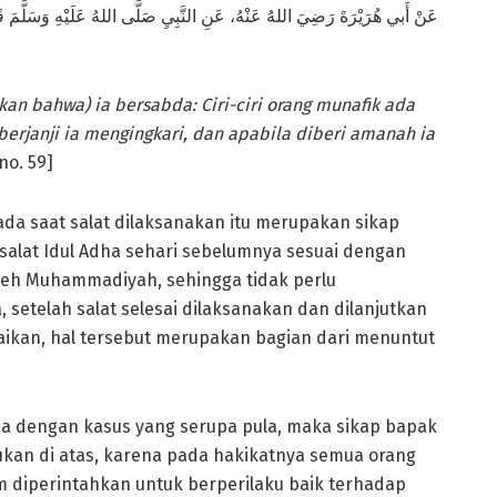
عَنْ أَبي هُرَيْرَةَ رَضِيَ اللهُ عَنْهُ، عَنِ النَّبِيِ صَلَّى اللهُ عَلَيْهِ وَسَ ،
tkan bahwa) ia bersabda: Ciri-ciri orang munafik ada
 berjanji ia mengingkari, dan apabila diberi amanah ia
no. 59]
ada saat salat dilaksanakan itu merupakan sikap
alat Idul Adha sehari sebelumnya sesuai dengan
leh Muhammadiyah, sehingga tidak perlu
, setelah salat selesai dilaksanakan dan dilanjutkan
kan, hal tersebut merupakan bagian dari menuntut
a dengan kasus yang serupa pula, maka sikap bapak
ukan di atas, karena pada hakikatnya semua orang
m diperintahkan untuk berperilaku baik terhadap