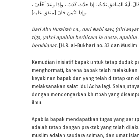
لَّمَ قَالَ: آيةُ المُنافقِ ثلاثٌ : إذا حدَّث كَذَبَ ، وإذَا وعَدَ أخْلَفَ
وإذا ائتُمِنَ خَانَ [متفق عليه].
Dari Abu Hurairah r.a., dari Nabi saw, (diriwaya
tiga, yakni apabila berbicara ia dusta, apabila
berkhianat.
[H.R. al-Bukhari no. 33 dan Muslim 
Kemudian inisiatif bapak untuk tetap duduk p
menghormati, karena bapak telah melakukan s
keyakinan bapak dan yang telah ditetapkan o
melaksanakan salat Idul Adha lagi. Selanjutnya
dengan mendengarkan khutbah yang disampai
ilmu.
Apabila bapak mendapatkan tugas yang serup
adalah tetap dengan praktek yang telah dilak
muslim adalah saudara seiman, dan umat Isla