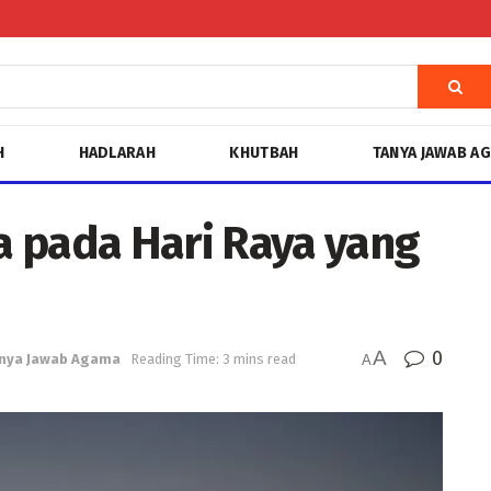
H
HADLARAH
KHUTBAH
TANYA JAWAB A
 pada Hari Raya yang
A
0
nya Jawab Agama
Reading Time: 3 mins read
A