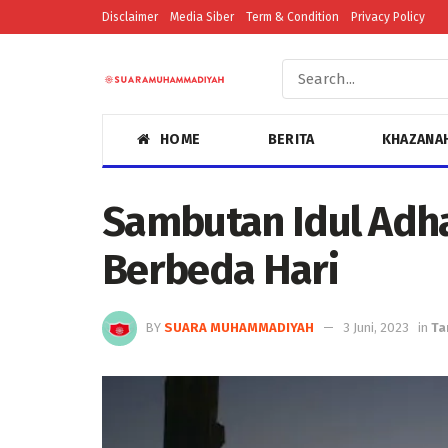
Disclaimer
Media Siber
Term & Condition
Privacy Policy
HOME
BERITA
KHAZANA
Sambutan Idul Adha
Berbeda Hari
BY
SUARA MUHAMMADIYAH
3 Juni, 2023
in
Ta