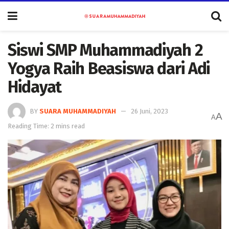
Siswi SMP Muhammadiyah 2
Yogya Raih Beasiswa dari Adi
Hidayat
BY
SUARA MUHAMMADIYAH
26 Juni, 2023
A
A
Reading Time: 2 mins read