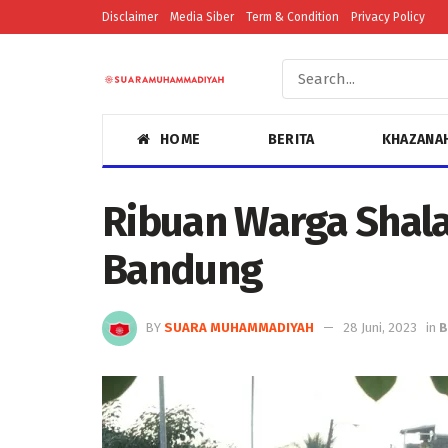
Disclaimer
Media Siber
Term & Condition
Privacy Policy
HOME
BERITA
KHAZANA
Ribuan Warga Shala
Bandung
BY
SUARA MUHAMMADIYAH
28 Juni, 2023
in
B