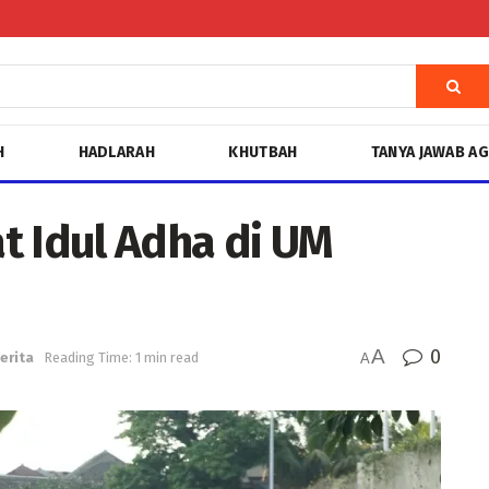
H
HADLARAH
KHUTBAH
TANYA JAWAB A
t Idul Adha di UM
A
0
erita
Reading Time: 1 min read
A