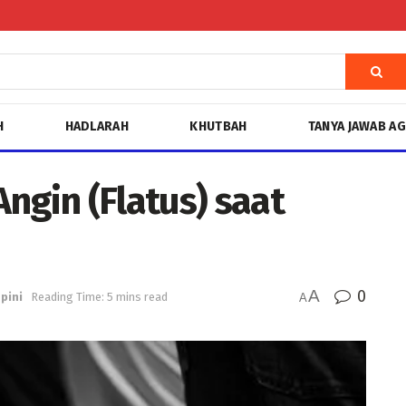
H
HADLARAH
KHUTBAH
TANYA JAWAB A
ngin (Flatus) saat
A
0
pini
Reading Time: 5 mins read
A