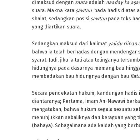
dimaksud dengan
ṣaata
adalah
naaday ka aṣa
suara. Makna kata
ṣawtan
pada hadis diatas a
shalat, sedangkan posisi
ṣawtan
pada teks had
yang diartikan suara.
Sedangkan maksud dari kalimat
yajidu riihan
bahwa ia telah berhadas dengan mendengar 
syarat. Jadi, jika ia tuli atau telinganya ters
hidungnya pada dasarnya memang bau hingga 
membedakan bau hidungnya dengan bau
flat
Secara pendekatan hukum, kandungan hadis i
diantaranya; Pertama, Imam An-Nawawi berkat
mengatakan, bahwa hukum segala sesuatu se
menunjukkan sebaliknya dan keraguan yang t
(bahaya). Sebagaimana ada kaidah yang berbu