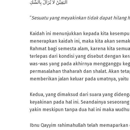
اليَقِيْنُ لَا يُزَالُ بِالشَّكِ
“
Sesuatu yang meyakinkan tidak dapat hilang 
Kaidah ini menunjukkan kepada kita kesempurna
menerapkan kaidah ini, maka kita akan sema
Rahmat bagi semesta alam, karena kita semua
terlepas dari kondisi yang disebut dengan ke
was-was yang pada akhirnya mengganggu kegi
permasalahan thaharah dan shalat. Akan tet
memberikan jalan keluar pada umatnya, yaitu
Kedua, yang dimaksud dari suara yang didenga
keyakinan pada hal ini. Seandainya seseoran
yakin meskipun tanpa dua hal ini maka wudhu
Ibnu Qayyim rahimahullah telah memaparkan 