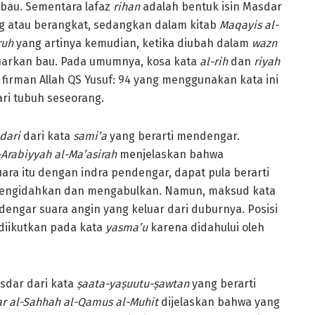
 bau. Sementara lafaz
rihan
adalah bentuk isin Masdar
g atau berangkat, sedangkan dalam kitab
Maqayis al-
ruh
yang artinya kemudian, ketika diubah dalam
wazn
arkan bau. Pada umumnya, kosa kata
al-rih
dan
riyah
 firman Allah QS Yusuf: 94 yang menggunakan kata ini
ri tubuh seseorang.
udari
dari kata
sami’a
yang berarti mendengar.
-Arabiyyah al-Ma’asirah
menjelaskan bahwa
ara itu dengan indra pendengar, dapat pula berarti
 mengidahkan dan mengabulkan. Namun, maksud kata
dengar suara angin yang keluar dari duburnya. Posisi
diikutkan pada kata
yasma’u
karena didahului oleh
sdar dari kata
ṣaata
-yaṣuutu-ṣawtan
yang berarti
r al-Sahhah al-Qamus al-Muhit
dijelaskan bahwa yang