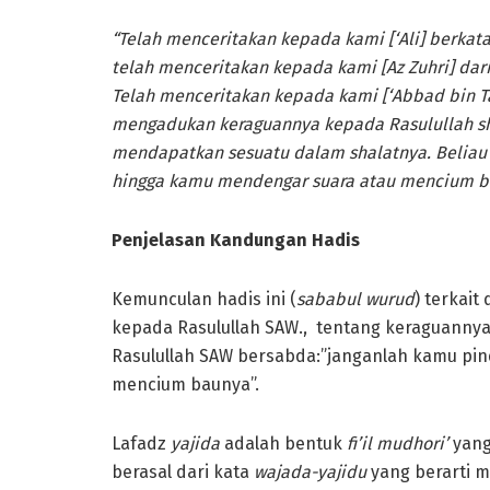
“Telah menceritakan kepada kami [‘Ali] berkat
telah menceritakan kepada kami [Az Zuhri] dari 
Telah menceritakan kepada kami [‘Abbad bin T
mengadukan keraguannya kepada Rasulullah sha
mendapatkan sesuatu dalam shalatnya. Beliau 
hingga kamu mendengar suara atau mencium b
Penjelasan Kandungan Hadis
Kemunculan hadis ini (
sababul wurud
) terkait
kepada Rasulullah SAW., tentang keraguannya a
Rasulullah SAW bersabda:”janganlah kamu pi
mencium baunya”.
Lafadz
yajida
adalah bentuk
fi’il mudhori’
yang
berasal dari kata
wajada-yajidu
yang berarti 