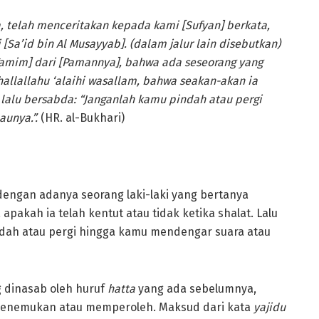
a, telah menceritakan kepada kami [Sufyan] berkata,
[Sa’id bin Al Musayyab]. (dalam jalur lain disebutkan)
amim] dari [Pamannya], bahwa ada seseorang yang
llallahu ‘alaihi wasallam, bahwa seakan-akan ia
lalu bersabda: “Janganlah kamu pindah atau pergi
aunya.”.
(HR. al-Bukhari)
 dengan adanya seorang laki-laki yang bertanya
pakah ia telah kentut atau tidak ketika shalat. Lalu
ndah atau pergi hingga kamu mendengar suara atau
 dinasab oleh huruf
hatta
yang ada sebelumnya,
menemukan atau memperoleh. Maksud dari kata
yajidu