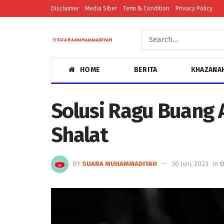
Disclaimer
Media Siber
Term & Condition
Privacy Policy
HOME
BERITA
KHAZANA
Solusi Ragu Buang A
Shalat
BY
SUARA MUHAMMADIYAH
30 Juni, 2023
in
O