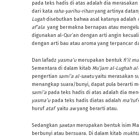
pada teks hadis di atas adalah dia merasakan
dari kata
raha-yarihu-rihan
yang artinya datan
Lugah
disebutkan bahwa asal katanya adalah
af’ala
yang bermakna bernapas atau mengelu
digunakan al-Qur’an dengan arti angin kecuali
dengan arti bau atau aroma yang terpancar da
Dan lafadz
yasma’u
merupakan bentuk
fi’il m
Sementara di dalam kitab
Mu’jam al-Lughah al
pengertian
sami’a al-sawtu
yaitu merasakan su
menangkap suara/bunyi, dapat pula berarti
sami’a
pada teks hadis di atas adalah dia men
yasma’u
pada teks hadis diatas adalah
ma’tuf
huruf
ataf
yaitu
aw
yang berarti atau.
Sedangkan
ṣawtan
merupakan bentuk isim Ma
berbunyi atau bersuara. Di dalam kitab
mukhta