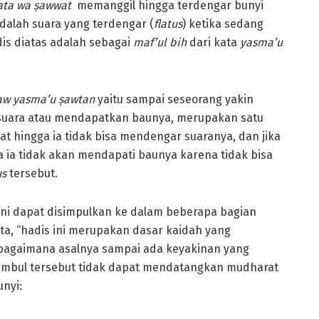
ata wa ṣawwat
memanggil hingga terdengar bunyi
dalah suara yang terdengar (
flatus
) ketika sedang
is diatas adalah sebagai
maf’ul bih
dari kata
yasma’u
 aw yasma’u ṣawtan
yaitu sampai seseorang yakin
suara atau mendapatkan baunya, merupakan satu
umbat hingga ia tidak bisa mendengar suaranya, dan jika
ia tidak akan mendapati baunya karena tidak bisa
us
tersebut.
ni dapat disimpulkan ke dalam beberapa bagian
a, “hadis ini merupakan dasar kaidah yang
bagaimana asalnya sampai ada keyakinan yang
imbul tersebut tidak dapat mendatangkan mudharat
nyi: