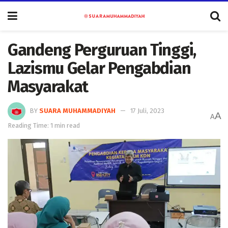
Gandeng Perguruan Tinggi,
Lazismu Gelar Pengabdian
Masyarakat
BY
SUARA MUHAMMADIYAH
17 Juli, 2023
A
A
Reading Time: 1 min read