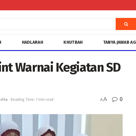
H
HADLARAH
KHUTBAH
TANYA JAWAB A
int Warnai Kegiatan SD
A
0
rita
Reading Time: 1 min read
A