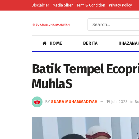
Disclaimer
Media Siber
Term & Condition
Privacy Policy
HOME
BERITA
KHAZANA
Batik Tempel Ecopr
MuhlaS
BY
SUARA MUHAMMADIYAH
19 Juli, 2023
in
Be