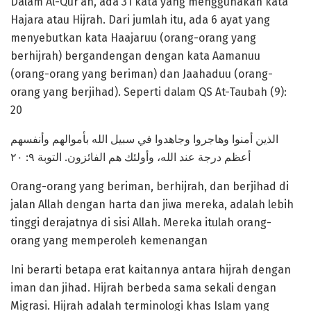
Dalam Al-Qur’an, ada 31 kata yang menggunakan kata
Hajara atau Hijrah. Dari jumlah itu, ada 6 ayat yang
menyebutkan kata Haajaruu (orang-orang yang
berhijrah) bergandengan dengan kata Aamanuu
(orang-orang yang beriman) dan Jaahaduu (orang-
orang yang berjihad). Seperti dalam QS At-Taubah (9):
20
الذين أمنوا وهاجروا وجاهدوا في سبيل الله بأموالهم وأنفسهم
أعظم درجة عند الله، وأولئك هم الفائزون. التوبة ٩: ٢٠
Orang-orang yang beriman, berhijrah, dan berjihad di
jalan Allah dengan harta dan jiwa mereka, adalah lebih
tinggi derajatnya di sisi Allah. Mereka itulah orang-
orang yang memperoleh kemenangan
Ini berarti betapa erat kaitannya antara hijrah dengan
iman dan jihad. Hijrah berbeda sama sekali dengan
Migrasi. Hijrah adalah terminologi khas Islam yang