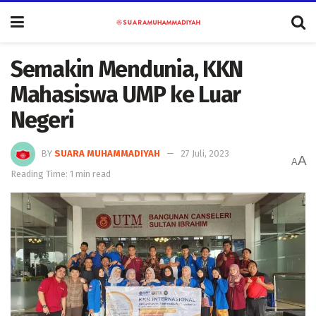
Semakin Mendunia, KKN
Mahasiswa UMP ke Luar
Negeri
BY
SUARA MUHAMMADIYAH
27 Juli, 2023
A
A
Reading Time: 1 min read